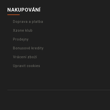
NAKUPOVÁNÍ
Doprava a platba
Xzone klub
Prodejny
Bonusové kredity
Vrácení zboží
Upravit cookies