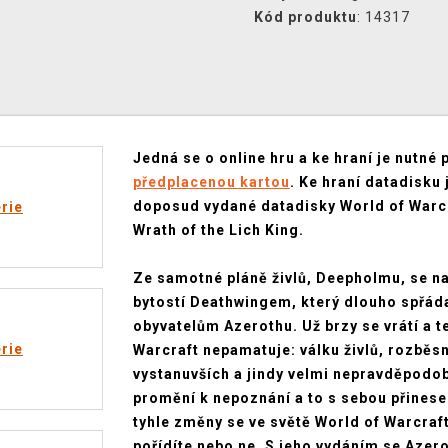
Kód produktu
: 14317
Jedná se o online hru a ke hraní je nutné 
předplacenou kartou
. Ke hraní datadisku 
doposud vydané datadisky World of Warcr
rie
Wrath of the Lich King.
Ze samotné pláně živlů, Deepholmu, se na 
bytostí Deathwingem, který dlouho spřádal 
obyvatelům Azerothu. Už brzy se vrátí a t
rie
Warcraft nepamatuje: válku živlů, rozběs
vystanuvších a jindy velmi nepravděpodob
promění k nepoznání a to s sebou přinese
tyhle změny se ve světě World of Warcraft
pořídíte nebo ne. S jeho vydáním se Azer