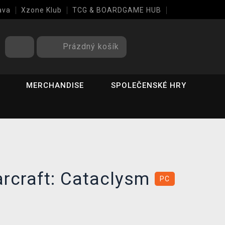
ava
Xzone Klub
TCG & BOARDGAME HUB
Prázdný košík
MERCHANDISE
SPOLEČENSKÉ HRY
arcraft: Cataclysm
PC