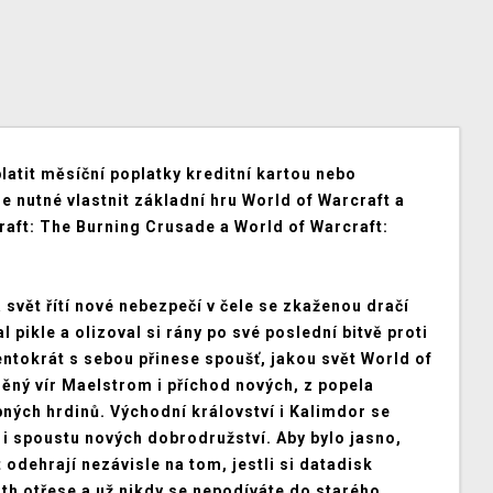
platit měsíční poplatky kreditní kartou nebo
je nutné vlastnit základní hru World of Warcraft a
aft: The Burning Crusade a World of Warcraft:
svět řítí nové nebezpečí v čele se zkaženou dračí
pikle a olizoval si rány po své poslední bitvě proti
entokrát s sebou přinese spoušť, jakou svět World of
něný vír Maelstrom i příchod nových, z popela
ných hrdinů. Východní království i Kalimdor se
 i spoustu nových dobrodružství. Aby bylo jasno,
 odehrají nezávisle na tom, jestli si datadisk
oth otřese a už nikdy se nepodíváte do starého