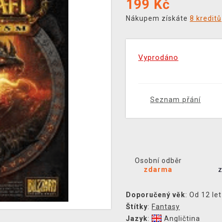
199
Kč
Nákupem získáte
8 kreditů
Vyprodáno
Seznam přání
Osobní odběr
zdarma
Doporučený věk
: Od 12 let
Štítky
:
Fantasy
Jazyk
:
Angličtina