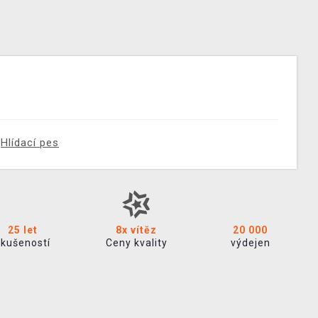
Hlídací pes
25 let
8x vítěz
20 000
zkušeností
Ceny kvality
výdejen