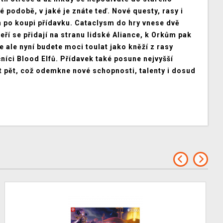
 podobě, v jaké je znáte teď. Nové questy, rasy i
n po koupi přídavku. Cataclysm do hry vnese dvě
eří se přidají na stranu lidské Aliance, k Orkům pak
 ale nyní budete moci toulat jako kněží z rasy
níci Blood Elfů. Přídavek také posune nejvyšší
 pět, což odemkne nové schopnosti, talenty i dosud