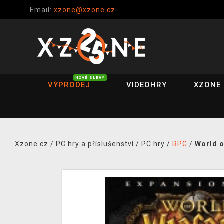
Email:
xzone@xzone.cz
NOVÉ SLEVY
VÝPRODEJ
VIDEOHRY
XZONE 
Xzone.cz
/
PC hry a příslušenství
/
PC hry
/
RPG
/
World o