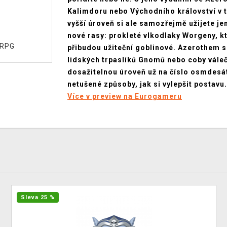
Kalimdoru nebo Východního království v té
vyšší úroveň si ale samozřejmě užijete je
nové rasy: prokleté vlkodlaky Worgeny, kt
ORPG
přibudou užiteční goblinové. Azerothem se
lidských trpaslíků Gnomů nebo coby váleč
dosažitelnou úroveň už na číslo osmdesát
netušené způsoby, jak si vylepšit postavu.
Více v preview na Eurogameru
Sleva 25 %