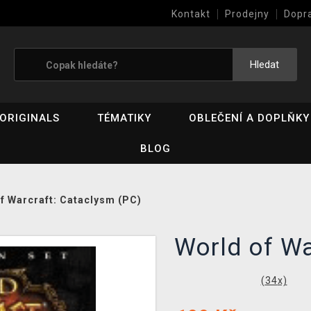
Kontakt
Prodejny
Dopr
Výkup her (bazar)
Hledat
ORIGINALS
TÉMATIKY
OBLEČENÍ A DOPLŇKY
BLOG
f Warcraft: Cataclysm (PC)
World of W
(
34
x)