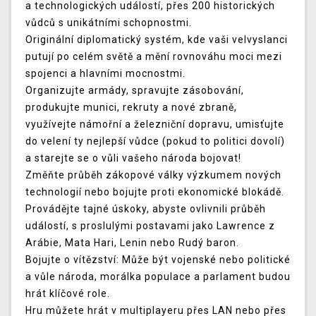
a technologických událostí, přes 200 historických
vůdců s unikátními schopnostmi.
Originální diplomatický systém, kde vaši velvyslanci
putují po celém světě a mění rovnováhu moci mezi
spojenci a hlavními mocnostmi.
Organizujte armády, spravujte zásobování,
produkujte munici, rekruty a nové zbraně,
využívejte námořní a železniční dopravu, umisťujte
do velení ty nejlepší vůdce (pokud to politici dovolí)
a starejte se o vůli vašeho národa bojovat!
Změňte průběh zákopové války výzkumem nových
technologií nebo bojujte proti ekonomické blokádě.
Provádějte tajné úskoky, abyste ovlivnili průběh
událostí, s proslulými postavami jako Lawrence z
Arábie, Mata Hari, Lenin nebo Rudý baron.
Bojujte o vítězství: Může být vojenské nebo politické
a vůle národa, morálka populace a parlament budou
hrát klíčové role.
Hru můžete hrát v multiplayeru přes LAN nebo přes