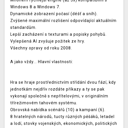
Mnohem rychlejší engine (až 5x) kompatibilní s
Windows 8 a Windows 7.
Dynamické zobrazení počasí (déšť a sníh).
Zvýšené maximální rozlišení odpovídající aktuálním
standardům.
Lepší zacházení s texturami a popisky pohybů.
Vylepšená AI zvyšuje požitek ze hry.
Všechny opravy od roku 2008.
A jako vždy... Hlavní vlastnosti:
Hra se hraje prostřednictvím střídání dvou fází, kdy
jednotkám nejdřív rozdáte příkazy a ty se pak
vykonají společně s nepřítelovými, v originálním
třírežimovém tahovém systému.
Obrovská nabídka scénářů (10) a kampaní (6).
8 hratelných národů, tucty různých pěšáků, letadel
a lodí, stovky vojenských, ekonomických, politických