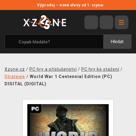
NOVÉ SLEVY
Výprodej – nové slevy od 1. srpna
›
VÝPRODEJ
VIDEOHRY
XZONE ORIGINALS
Hledat
TÉMATIKY
OBLEČENÍ A DOPLŇKY
Xzone.cz
/
PC hry a příslušenství
/
PC hry ke stažení
/
MERCHANDISE
Strategie
/
World War 1 Centennial Edition (PC)
DIGITAL (DIGITAL)
SPOLEČENSKÉ HRY
BLOG
KONTAKT
PRODEJNY