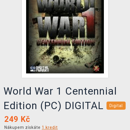
DOPRAVA
XZONE KLUB
TCG & BOARDGAME HUB
VÝKUP HER (BAZAR)
World War 1 Centennial
Edition (PC) DIGITAL
Digital
249
Kč
Nákupem získáte
1 kredit