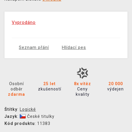
Vyprodáno
Seznam přání
Hlídací pes
Osobní
25 let
8x vítěz
20 000
odběr
zkušeností
Ceny
výdejen
zdarma
kvality
Štítky
:
Logické
Jazyk
:
České titulky
Kód produktu
: 11383