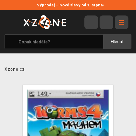
NOVÉ SLEVY
Výprodej – nové slevy od 1. srpna
›
VÝPRODEJ
VIDEOHRY
XZONE ORIGINALS
Hledat
TÉMATIKY
OBLEČENÍ A DOPLŇKY
Xzone.cz
MERCHANDISE
SPOLEČENSKÉ HRY
BLOG
KONTAKT
PRODEJNY