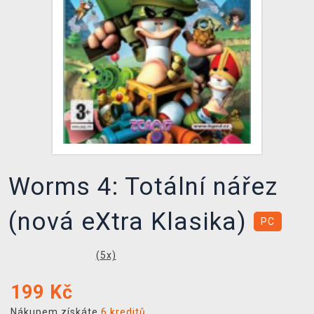
DOPRAVA
XZONE KLUB
TCG & BOARDGAME HUB
VÝKUP HER (BAZAR)
Worms 4: Totální nářez
(nová eXtra Klasika)
PC
(
5
x)
199
Kč
Nákupem získáte
6 kreditů