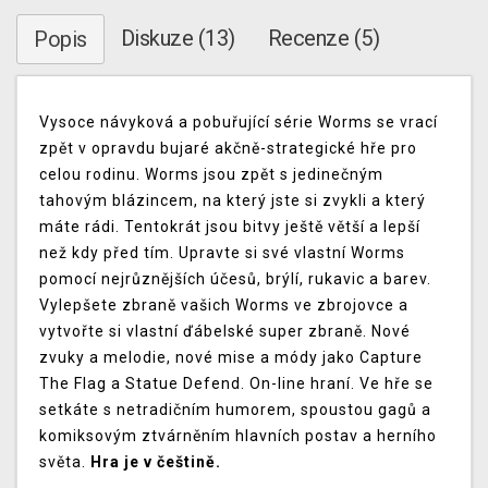
Diskuze (13)
Recenze (5)
Popis
Vysoce návyková a pobuřující série Worms se vrací
zpět v opravdu bujaré akčně-strategické hře pro
celou rodinu. Worms jsou zpět s jedinečným
tahovým blázincem, na který jste si zvykli a který
máte rádi. Tentokrát jsou bitvy ještě větší a lepší
než kdy před tím. Upravte si své vlastní Worms
pomocí nejrůznějších účesů, brýlí, rukavic a barev.
Vylepšete zbraně vašich Worms ve zbrojovce a
vytvořte si vlastní ďábelské super zbraně. Nové
zvuky a melodie, nové mise a módy jako Capture
The Flag a Statue Defend. On-line hraní. Ve hře se
setkáte s netradičním humorem, spoustou gagů a
komiksovým ztvárněním hlavních postav a herního
světa.
Hra je v češtině.