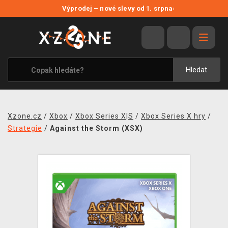
NOVÉ SLEVY
Výprodej – nové slevy od 1. srpna
›
VÝPRODEJ
VIDEOHRY
XZONE ORIGINALS
Hledat
TÉMATIKY
OBLEČENÍ A DOPLŇKY
Xzone.cz
/
Xbox
/
Xbox Series X|S
/
Xbox Series X hry
/
MERCHANDISE
Strategie
/
Against the Storm (XSX)
SPOLEČENSKÉ HRY
BLOG
KONTAKT
PRODEJNY