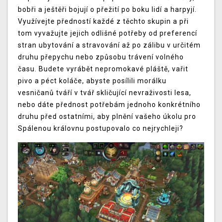
bobři a ještěři bojují o přežití po boku lidí a harpyjí.
Využívejte předností každé z těchto skupin a při
tom vyvažujte jejich odlišné potřeby od preferencí
stran ubytování a stravování až po zálibu v určitém
druhu přepychu nebo způsobu trávení volného
času. Budete vyrábět nepromokavé pláště, vařit
pivo a péct koláče, abyste posílili morálku
vesničanů tváří v tvář skličující nevraživosti lesa,
nebo dáte přednost potřebám jednoho konkrétního
druhu před ostatními, aby plnění vašeho úkolu pro
Spálenou královnu postupovalo co nejrychleji?