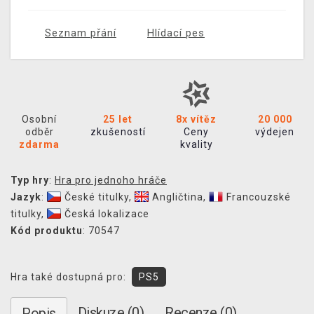
Seznam přání
Hlídací pes
Osobní
25 let
8x vítěz
20 000
odběr
zkušeností
Ceny
výdejen
zdarma
kvality
Typ hry
:
Hra pro jednoho hráče
Jazyk
:
České titulky
,
Angličtina
,
Francouzské
titulky
,
Česká lokalizace
Kód produktu
: 70547
Hra také dostupná pro:
PS5
Diskuze (0)
Recenze (0)
Popis