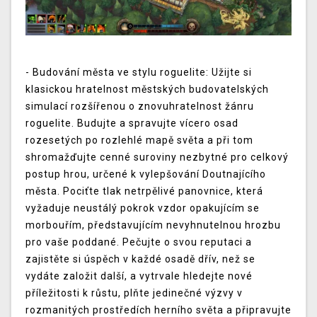
- Budování města ve stylu roguelite: Užijte si
klasickou hratelnost městských budovatelských
simulací rozšířenou o znovuhratelnost žánru
roguelite. Budujte a spravujte vícero osad
rozesetých po rozlehlé mapě světa a při tom
shromažďujte cenné suroviny nezbytné pro celkový
postup hrou, určené k vylepšování Doutnajícího
města. Pociťte tlak netrpělivé panovnice, která
vyžaduje neustálý pokrok vzdor opakujícím se
morbouřím, představujícím nevyhnutelnou hrozbu
pro vaše poddané. Pečujte o svou reputaci a
zajistěte si úspěch v každé osadě dřív, než se
vydáte založit další, a vytrvale hledejte nové
příležitosti k růstu, plňte jedinečné výzvy v
rozmanitých prostředích herního světa a připravujte