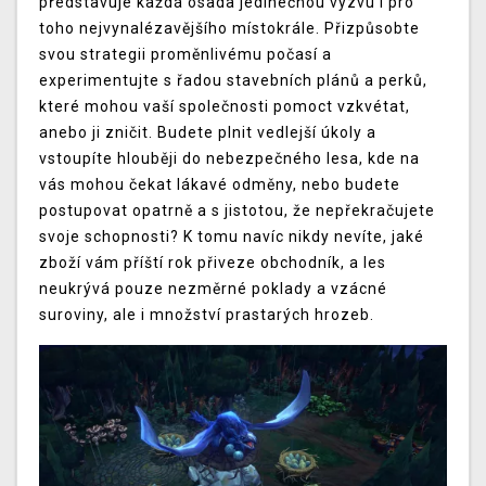
představuje každá osada jedinečnou výzvu i pro
toho nejvynalézavějšího místokrále. Přizpůsobte
svou strategii proměnlivému počasí a
experimentujte s řadou stavebních plánů a perků,
které mohou vaší společnosti pomoct vzkvétat,
anebo ji zničit. Budete plnit vedlejší úkoly a
vstoupíte hlouběji do nebezpečného lesa, kde na
vás mohou čekat lákavé odměny, nebo budete
postupovat opatrně a s jistotou, že nepřekračujete
svoje schopnosti? K tomu navíc nikdy nevíte, jaké
zboží vám příští rok přiveze obchodník, a les
neukrývá pouze nezměrné poklady a vzácné
suroviny, ale i množství prastarých hrozeb.