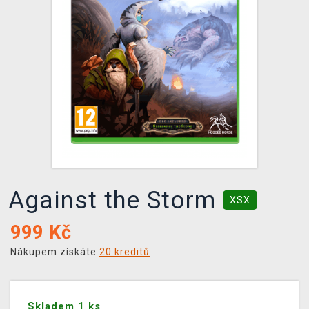
DOPRAVA
XZONE KLUB
TCG & BOARDGAME HUB
VÝKUP HER (BAZAR)
Against the Storm
XSX
999
Kč
Nákupem získáte
20 kreditů
Skladem 1 ks