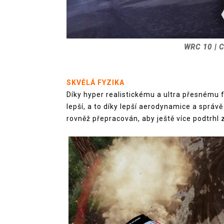
WRC 10 | C
SKVĚLÁ FYZIKA
Díky hyper realistickému a ultra přesnému f
lepší, a to díky lepší aerodynamice a správ
rovněž přepracován, aby ještě více podtrhl 