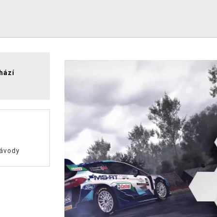
hází
ávody