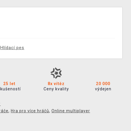
Hlídací pes
25 let
8x vítěz
20 000
zkušeností
Ceny kvality
výdejen
y
ráče
,
Hra pro více hráčů
,
Online multiplayer