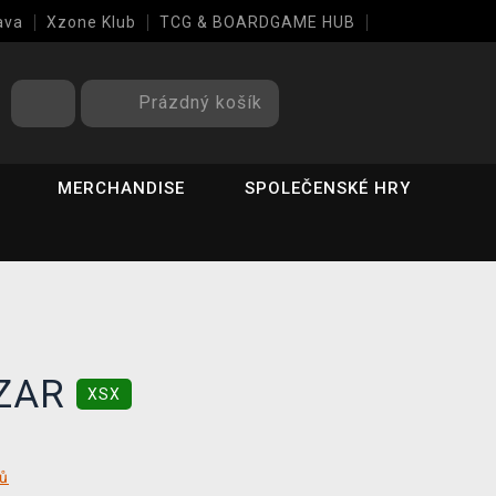
ava
Xzone Klub
TCG & BOARDGAME HUB
Prázdný košík
MERCHANDISE
SPOLEČENSKÉ HRY
AZAR
XSX
tů