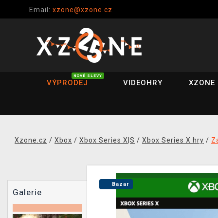
Email:
xzone@xzone.cz
NOVÉ SLEVY
VÝPRODEJ
VIDEOHRY
XZONE 
Xzone.cz
/
Xbox
/
Xbox Series X|S
/
Xbox Series X hry
/
Z
Bazar
Galerie