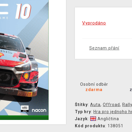
Vyprodáno
Seznam přání
Osobní odběr
zdarma
Štítky
:
Auta
,
Offroad
,
Rall
Typ hry
:
Hra pro jednoho h
Jazyk
:
Angličtina
Kód produktu
: 138051