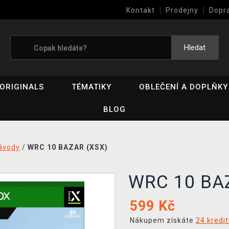
Kontakt
Prodejny
Dopr
Výkup her (bazar)
Hledat
ORIGINALS
TÉMATIKY
OBLEČENÍ A DOPLŇKY
BLOG
ávody
/
WRC 10 BAZAR (XSX)
WRC 10 B
599
Kč
Nákupem získáte
24 kredi