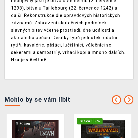
neobjevily jako je bitva u Gelheimu (2. července
1298), bitva u Taillebourg (22. července 1242) a
další. Rekonstrukce dle opravdových historických
záznamů. Zobrazení skutečných podmínek
slavných bitev včetně prostředí, dne události a
aktuálního počasí. Desítky typů jednotek: udatní
rytíři, kavalérie, pěšáci, lučištníci, válečníci se
sekerami a samostříly, vrhači kopí a mnoho dalších.
Hra je v češtině.
Mohlo by se vám líbit
Sleva 55 %