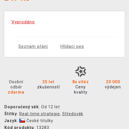
Vyprodáno
Seznam přání
Hlídací pes
Osobní
25 let
8x vítěz
20 000
odběr
zkušeností
Ceny
výdejen
zdarma
kvality
Doporučený věk
: Od 12 let
Štítky
:
Real-time strategie
,
Středověk
Jazyk
:
České titulky
Kód produktu
: 13283