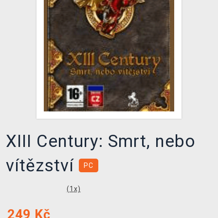
DOPRAVA
XZONE KLUB
TCG & BOARDGAME HUB
VÝKUP HER (BAZAR)
XIII Century: Smrt, nebo
vítězství
PC
(
1
x)
249
Kč