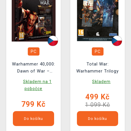
PC
PC
Warhammer 40,000:
Total War:
Dawn of War –
Warhammer Trilogy
Definitive Edition
Skladem na 1
Skladem
Deluxe
pobočce
499 Kč
799 Kč
1 099 Kč
Do košíku
Do košíku