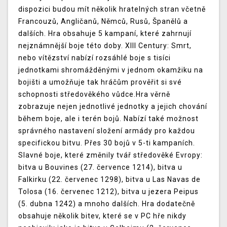
dispozici budou mít několik hratelných stran včetně
Francouzů, Angličanů, Němců, Rusů, Španělů a
dalších. Hra obsahuje 5 kampaní, které zahrnují
nejznámnější boje této doby. XIII Century: Smrt,
nebo vítězství nabízí rozsáhlé boje s tisíci
jednotkami shromážděnými v jednom okamžiku na
bojišti a umožňuje tak hráčům prověřit si své
schopnosti středověkého vůdce.Hra věrně
zobrazuje nejen jednotlivé jednotky a jejich chování
během boje, ale i terén bojů. Nabízí také možnost
správného nastavení složení armády pro každou
specifickou bitvu. Přes 30 bojů v 5-ti kampaních.
Slavné boje, které změnily tvář středověké Evropy:
bitva u Bouvines (27. července 1214), bitva u
Falkirku (22. červenec 1298), bitva u Las Navas de
Tolosa (16. červenec 1212), bitva u jezera Peipus
(5. dubna 1242) a mnoho dalších. Hra dodatečně
obsahuje několik bitev, které se v PC hře nikdy