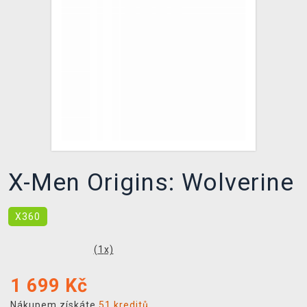
DOPRAVA
XZONE KLUB
TCG & BOARDGAME HUB
VÝKUP HER (BAZAR)
X-Men Origins: Wolverine
X360
(
1
x)
1 699
Kč
Nákupem získáte
51 kreditů