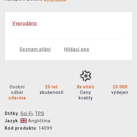
Vyprodáno
Seznam přání
Hlídací pes
Osobní
25 let
8x vítěz
20 000
odběr
zkušeností
Ceny
výdejen
zdarma
kvality
Štítky
:
Sci-Fi
,
TPS
Jazyk
:
Angličtina
Kód produktu
: 14099