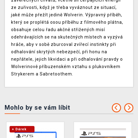
závěrečných chvatů, včetně sil čerpajících energii
ze zuřivosti, když je třeba vyváznout ze situací,
jaké může přežít jedině Wolverin. Výpravný příběh,
který se proplétá osou příběhu z filmového plátna,
obsahuje celou řadu akčně střižených misí
odehrávajících se na skutečných místech a vyzývá
hráče, aby v sobě zburcoval zvířecí instinkty při
odhalování skrytých nebezpečí, při honu na
nepřátele, jejich likvidaci a při odhalování pravdy o
Wolverinově příbuzenském vztahu s plukovníkem
Strykerem a Sabretoothem.
Mohlo by se vám líbit
+ Dárek