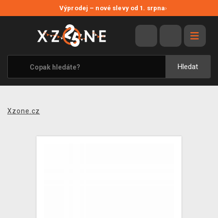
NOVÉ SLEVY
Výprodej – nové slevy od 1. srpna
›
VÝPRODEJ
VIDEOHRY
XZONE ORIGINALS
Hledat
TÉMATIKY
OBLEČENÍ A DOPLŇKY
Xzone.cz
MERCHANDISE
SPOLEČENSKÉ HRY
BLOG
KONTAKT
PRODEJNY