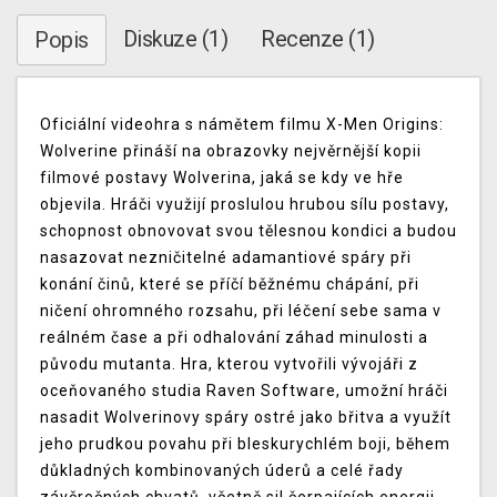
Diskuze (1)
Recenze (1)
Popis
Oficiální videohra s námětem filmu X-Men Origins:
Wolverine přináší na obrazovky nejvěrnější kopii
filmové postavy Wolverina, jaká se kdy ve hře
objevila. Hráči využijí proslulou hrubou sílu postavy,
schopnost obnovovat svou tělesnou kondici a budou
nasazovat nezničitelné adamantiové spáry při
konání činů, které se příčí běžnému chápání, při
ničení ohromného rozsahu, při léčení sebe sama v
reálném čase a při odhalování záhad minulosti a
původu mutanta. Hra, kterou vytvořili vývojáři z
oceňovaného studia Raven Software, umožní hráči
nasadit Wolverinovy spáry ostré jako břitva a využít
jeho prudkou povahu při bleskurychlém boji, během
důkladných kombinovaných úderů a celé řady