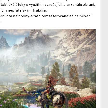
 taktické útoky s využitím vzrušujícího arzenálu zbraní,
odlým nepřátelským frakcím.
ní hra na hrdiny a tato remasterovaná edice přivádí
.