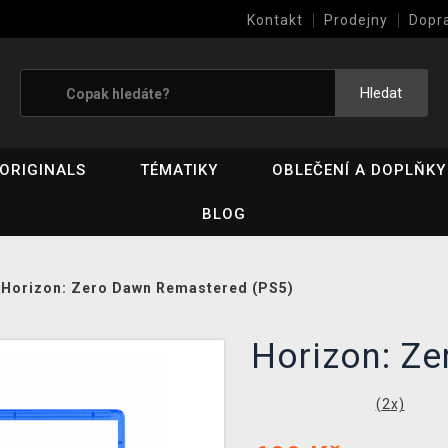
Kontakt
Prodejny
Dopr
Výkup her (bazar)
Hledat
ORIGINALS
TÉMATIKY
OBLEČENÍ A DOPLŇKY
BLOG
/
Horizon: Zero Dawn Remastered (PS5)
Horizon: Z
(
2
x)