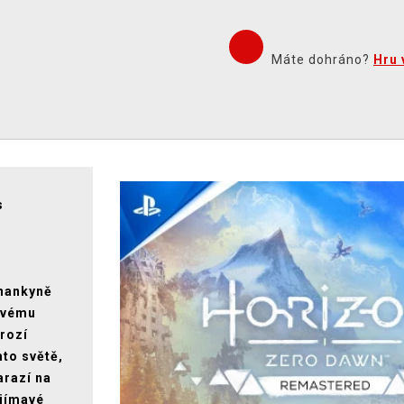
Máte dohráno?
Hru 
s
hnankyně
 svému
rozí
mto světě,
arazí na
ajímavé