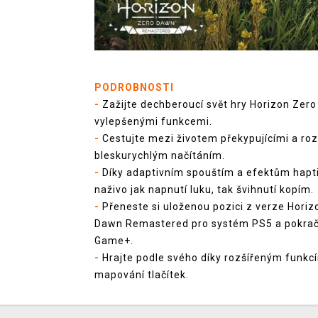
PODROBNOSTI
-
Zažijte dechberoucí svět hry Horizon Ze
vylepšenými funkcemi.
-
Cestujte mezi životem překypujícími a ro
bleskurychlým načítáním.
-
Díky adaptivním spouštím a efektům hapt
naživo jak napnutí luku, tak švihnutí kopím.
-
Přeneste si uloženou pozici z verze Hori
Dawn Remastered pro systém PS5 a pokraču
Game+.
-
Hrajte podle svého díky rozšířeným funkcí
mapování tlačítek.