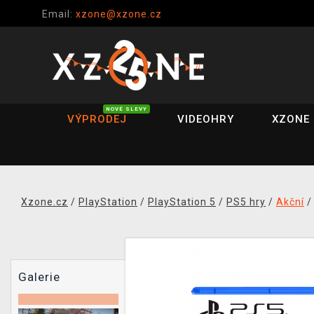
Email:
xzone@xzone.cz
NOVÉ SLEVY
VÝPRODEJ
VIDEOHRY
XZONE 
Xzone.cz
/
PlayStation
/
PlayStation 5
/
PS5 hry
/
Akční
Galerie