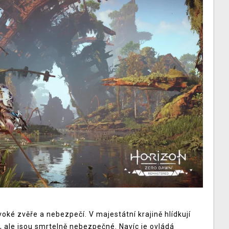
oké zvěře a nebezpečí. V majestátní krajině hlídkují
t, ale jsou smrtelně nebezpečné. Navíc je ovládá