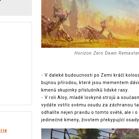
Horizon Zero Dawn Remaster
w
-
V daleké budoucnosti po Zemi kráčí kolosál
bujnou přírodou, které jsou mementem dávno
kmenů skupinky příslušníků lidské rasy.
-
V roli Aloy, mladé lovkyně strojů a souč
vydáte vstříc svému osudu za záchranou ta
odhalíte nejen pravdu o tomto světě, ale i 
jedinečné kmeny, životem překypující osady
rie