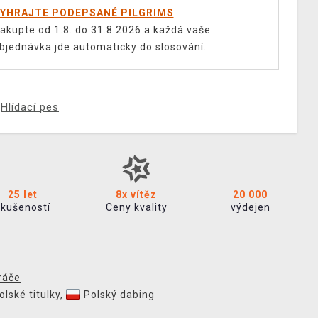
YHRAJTE PODEPSANÉ PILGRIMS
akupte od 1.8. do 31.8.2026 a každá vaše
bjednávka jde automaticky do slosování.
Hlídací pes
25 let
8x vítěz
20 000
zkušeností
Ceny kvality
výdejen
ráče
olské titulky
,
Polský dabing