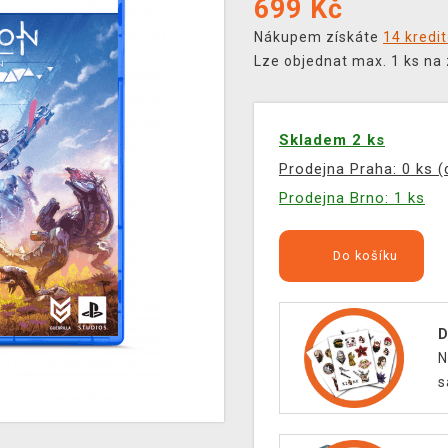
699
Kč
Nákupem získáte
14 kredi
Lze objednat max. 1 ks na
Skladem 2 ks
Prodejna Praha: 0 ks 
Prodejna Brno: 1 ks
Do košíku
D
N
s