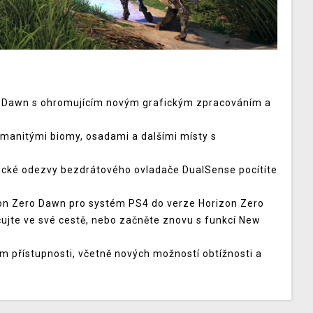
ro Dawn s ohromujícím novým grafickým zpracováním a
zmanitými biomy, osadami a dalšími místy s
ické odezvy bezdrátového ovladače DualSense pocítíte
zon Zero Dawn pro systém PS4 do verze Horizon Zero
jte ve své cestě, nebo začněte znovu s funkcí New
m přístupnosti, včetně nových možností obtížnosti a