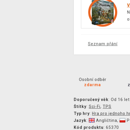
V
N
o
Seznam přání
Osobní odběr
zdarma
Doporučený věk
: Od 16 let
Štítky
:
Sci-Fi
,
TPS
Typ hry
:
Hra pro jednoho h
Jazyk
:
Angličtina
,
P
Kód produktu
: 65370