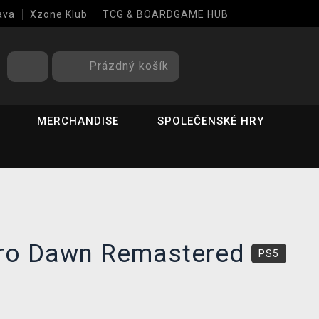
ava
Xzone Klub
TCG & BOARDGAME HUB
Prázdný košík
MERCHANDISE
SPOLEČENSKÉ HRY
ero Dawn Remastered
PS5