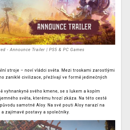
ed - Announce Trailer | PS5 & PC Games
ní stroje – noví vládci světa. Mezi troskami zarostlými
 zaniklé civilizace, přežívají ve formě jedinečných
asně vyhnankyně svého kmene, se s lukem a kopím
jemného světa, kterému hrozí zkáza. Na této cestě
o původu samotné Aloy. Na své pouti Aloy narazí na
 a zajímavé postavy a společníky.