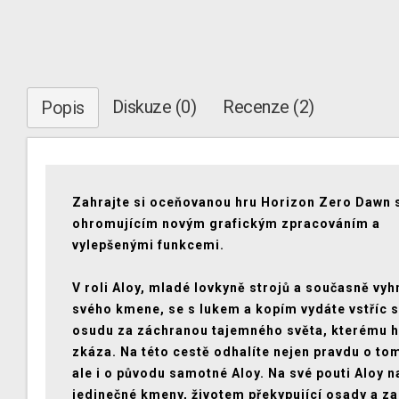
Diskuze (0)
Recenze (2)
Popis
Zahrajte si oceňovanou hru Horizon Zero Dawn 
ohromujícím novým grafickým zpracováním a
vylepšenými funkcemi.
V roli Aloy, mladé lovkyně strojů a současně vy
svého kmene, se s lukem a kopím vydáte vstříc
osudu za záchranou tajemného světa, kterému h
zkáza. Na této cestě odhalíte nejen pravdu o to
ale i o původu samotné Aloy. Na své pouti Aloy n
jedinečné kmeny, životem překypující osady a z