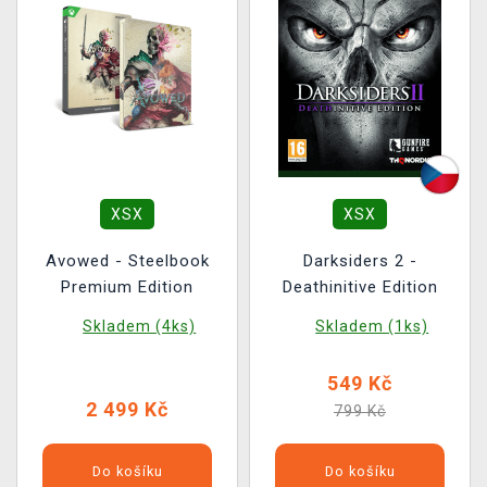
XSX
XSX
Avowed - Steelbook
Darksiders 2 -
Premium Edition
Deathinitive Edition
Skladem (4ks)
Skladem (1ks)
549 Kč
2 499 Kč
799 Kč
Do košíku
Do košíku