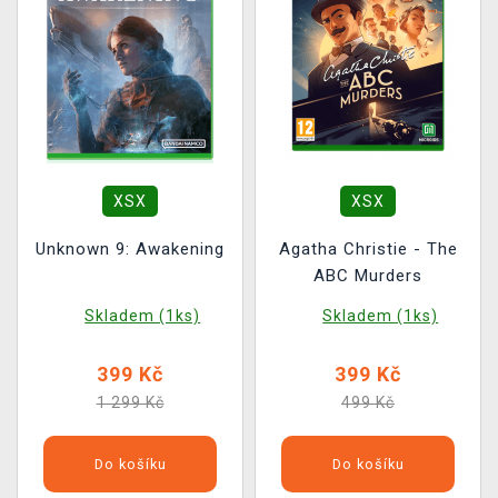
XSX
XSX
Unknown 9: Awakening
Agatha Christie - The
ABC Murders
Skladem (1ks)
Skladem (1ks)
399 Kč
399 Kč
1 299 Kč
499 Kč
Do košíku
Do košíku