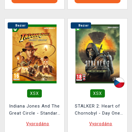
Bazar
Bazar
XSX
XSX
Indiana Jones And The
STALKER 2: Heart of
Great Circle - Standard
Chornobyl - Day One
Edition BAZAR
Edition BAZAR
Vyprodáno
Vyprodáno