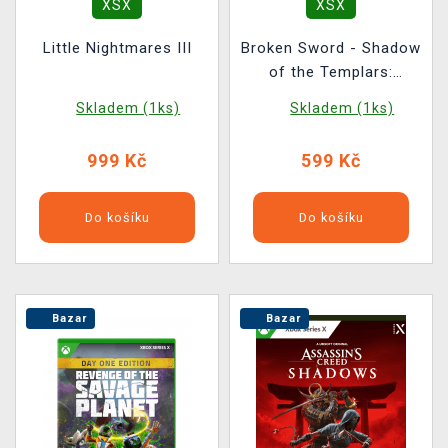
XSX
XSX
Little Nightmares III
Broken Sword - Shadow
of the Templars:
Reforged BAZAR
Skladem (1ks)
Skladem (1ks)
999 Kč
599 Kč
Do košíku
Do košíku
Bazar
Bazar