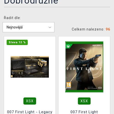
Dobrodružné
DOPRAVA
XZONE KLUB
Řadit dle:
TCG & BOARDGAME HUB
Celkem nalezeno:
96
VÝKUP HER (BAZAR)
Sleva 13 %
XSX
XSX
007 First Light - Legacy
007 First Light