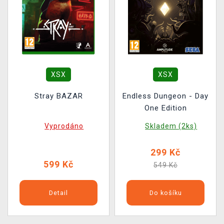
XSX
XSX
Stray BAZAR
Endless Dungeon - Day
One Edition
Vyprodáno
Skladem (2ks)
299 Kč
599 Kč
549 Kč
Detail
Do košíku