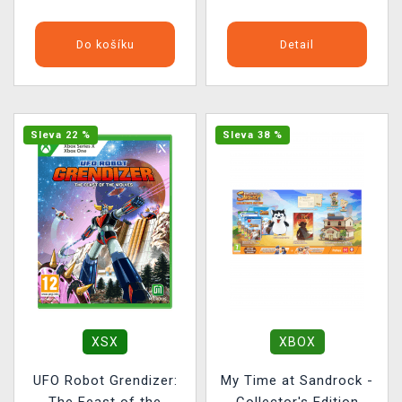
Do košíku
Detail
Sleva 22 %
Sleva 38 %
XSX
XBOX
UFO Robot Grendizer:
My Time at Sandrock -