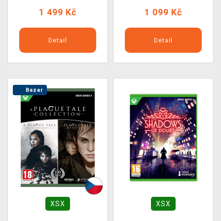
1 499 Kč
1 099 Kč
Detail
Detail
Bazar
XSX
XSX