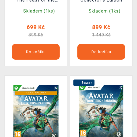
The Feast of the
Collector's Edition
Wolves
Skladem (1ks)
Skladem (1ks)
699 Kč
899 Kč
899 Kč
1 449 Kč
Do košíku
Do košíku
Bazar