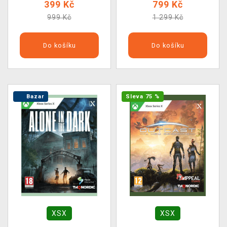
399 Kč
799 Kč
999 Kč
1 299 Kč
Do košíku
Do košíku
Bazar
Sleva 75 %
XSX
XSX