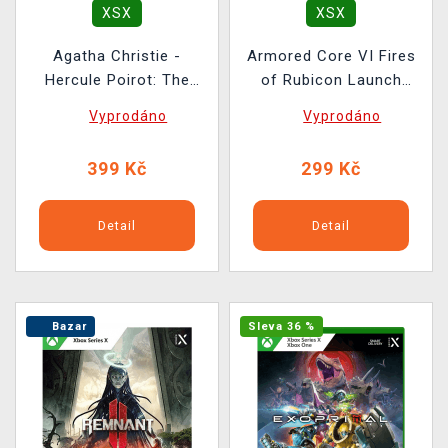
XSX
XSX
Agatha Christie -
Armored Core VI Fires
Hercule Poirot: The
of Rubicon Launch
London Case BAZAR
Edition BAZAR
Vyprodáno
Vyprodáno
399 Kč
299 Kč
Detail
Detail
Bazar
Sleva 36 %