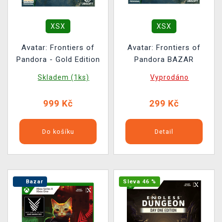
XSX
XSX
Avatar: Frontiers of
Avatar: Frontiers of
Pandora - Gold Edition
Pandora BAZAR
Skladem (1ks)
Vyprodáno
999 Kč
299 Kč
Do košíku
Detail
Bazar
Sleva 46 %