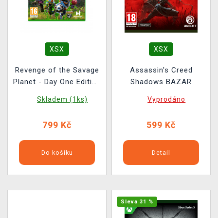
XSX
XSX
Revenge of the Savage
Assassin's Creed
Planet - Day One Edition
Shadows BAZAR
BAZAR
Skladem (1ks)
Vyprodáno
799 Kč
599 Kč
Do košíku
Detail
Sleva 31 %