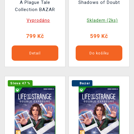
A Plague Tale
Shadows of Doubt
Collection BAZAR
Vyprodáno
Skladem (2ks)
799 Kč
599 Kč
Detail
Do košíku
Sleva 47 %
Bazar