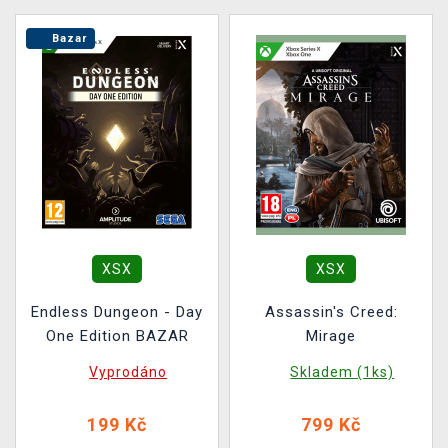
Bazar
XSX
XSX
Endless Dungeon - Day
Assassin's Creed:
One Edition BAZAR
Mirage
Vyprodáno
Skladem (1ks)
199 Kč
799 Kč