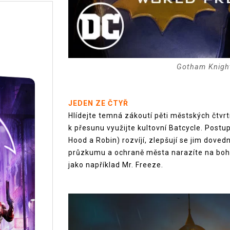
Gotham Knights
JEDEN ZE ČTYŘ
Hlídejte temná zákoutí pěti městských čtvr
k přesunu využijte kultovní Batcycle. Postu
Hood a Robin) rozvíjí, zlepšují se jim doved
průzkumu a ochraně města narazíte na boh
jako například Mr. Freeze.