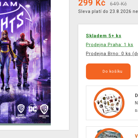
299
Kč
649 Kč
Sleva platí do 23.8.2026 n
Skladem 5+ ks
Prodejna Praha: 1 ks
Prodejna Brno: 0 ks (
Do košíku
D
N
s
V