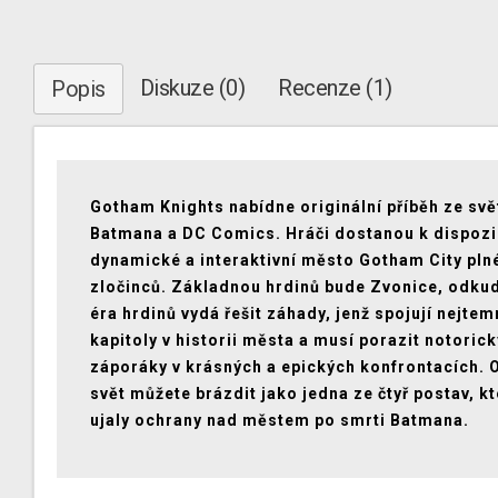
Diskuze (0)
Recenze (1)
Popis
Gotham Knights nabídne originální příběh ze svě
Batmana a DC Comics. Hráči dostanou k dispozi
dynamické a interaktivní město Gotham City pln
zločinců. Základnou hrdinů bude Zvonice, odku
éra hrdinů vydá řešit záhady, jenž spojují nejtem
kapitoly v historii města a musí porazit notoric
záporáky v krásných a epických konfrontacích. 
svět můžete brázdit jako jedna ze čtyř postav, k
ujaly ochrany nad městem po smrti Batmana.