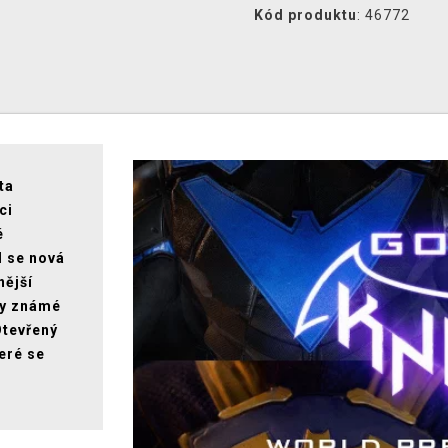
Kód produktu
: 46772
ta
ci
é
d se nová
nější
ky známé
Otevřený
teré se