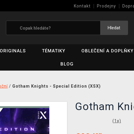
Kontakt
Prodejny
Dopr
Výkup her (bazar)
Hledat
ORIGINALS
TÉMATIKY
OBLEČENÍ A DOPLŇKY
BLOG
kční
/
Gotham Knights - Special Edition (XSX)
Gotham Knig
(
1
x)