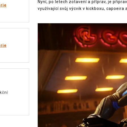
Nyní, po letech zotavení a příprav, je připr
rie
využívající svůj výcvik v kickboxu, capoeira a 
rie
kční