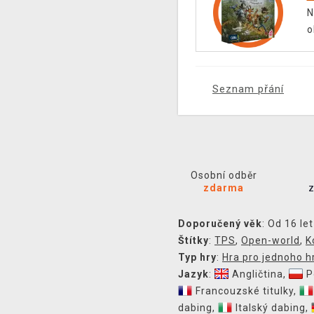
N
o
Seznam přání
Osobní odběr
zdarma
Doporučený věk
: Od 16 let
Štítky
:
TPS
,
Open-world
,
K
Typ hry
:
Hra pro jednoho h
Jazyk
:
Angličtina
,
P
Francouzské titulky
,
dabing
,
Italský dabing
,