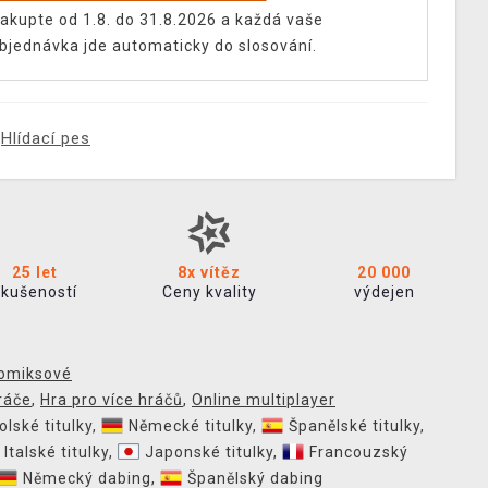
akupte od 1.8. do 31.8.2026 a každá vaše
bjednávka jde automaticky do slosování.
Hlídací pes
25 let
8x vítěz
20 000
zkušeností
Ceny kvality
výdejen
omiksové
ráče
,
Hra pro více hráčů
,
Online multiplayer
olské titulky
,
Německé titulky
,
Španělské titulky
,
Italské titulky
,
Japonské titulky
,
Francouzský
Německý dabing
,
Španělský dabing