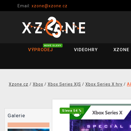
Email:
xzone@xzone.cz
NOVÉ SLEVY
VÝPRODEJ
VIDEOHRY
XZONE 
Xzone.cz
/
Xbox
/
Xbox Series X|S
/
Xbox Series X hry
/
A
Sleva 54 %
Galerie