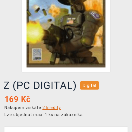
DOPRAVA
XZONE KLUB
TCG & BOARDGAME HUB
VÝKUP HER (BAZAR)
Z (PC DIGITAL)
Digital
169
Kč
Nákupem získáte
2 kredity
Lze objednat max. 1 ks na zákazníka.