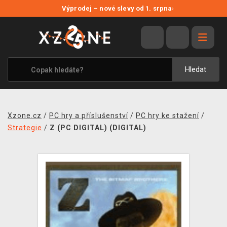
NOVÉ SLEVY
Výprodej – nové slevy od 1. srpna
›
VÝPRODEJ
VIDEOHRY
XZONE ORIGINALS
Hledat
TÉMATIKY
OBLEČENÍ A DOPLŇKY
Xzone.cz
/
PC hry a příslušenství
/
PC hry ke stažení
/
MERCHANDISE
Strategie
/
Z (PC DIGITAL) (DIGITAL)
SPOLEČENSKÉ HRY
BLOG
KONTAKT
PRODEJNY