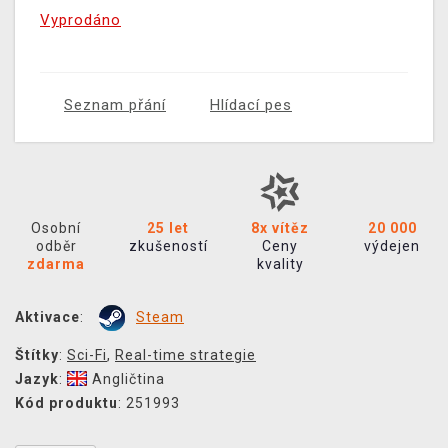
Vyprodáno
Seznam přání
Hlídací pes
Osobní
25 let
8x vítěz
20 000
odběr
zkušeností
Ceny
výdejen
zdarma
kvality
Aktivace
:
Steam
Štítky
:
Sci-Fi
,
Real-time strategie
Jazyk
:
Angličtina
Kód produktu
: 251993