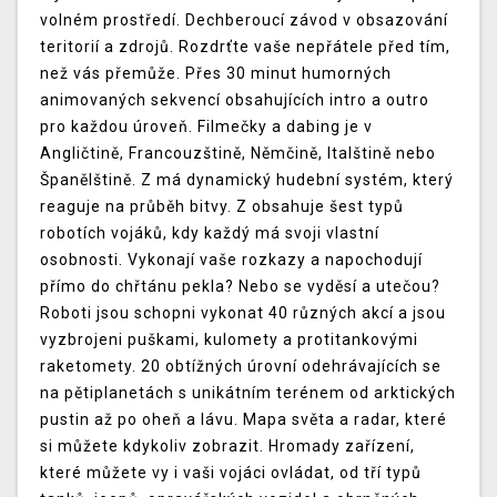
volném prostředí. Dechberoucí závod v obsazování
teritorií a zdrojů. Rozdrťte vaše nepřátele před tím,
než vás přemůže. Přes 30 minut humorných
animovaných sekvencí obsahujících intro a outro
pro každou úroveň. Filmečky a dabing je v
Angličtině, Francouzštině, Němčině, Italštině nebo
Španělštině. Z má dynamický hudební systém, který
reaguje na průběh bitvy. Z obsahuje šest typů
robotích vojáků, kdy každý má svoji vlastní
osobnosti. Vykonají vaše rozkazy a napochodují
přímo do chřtánu pekla? Nebo se vyděsí a utečou?
Roboti jsou schopni vykonat 40 různých akcí a jsou
vyzbrojeni puškami, kulomety a protitankovými
raketomety. 20 obtížných úrovní odehrávajících se
na pětiplanetách s unikátním terénem od arktických
pustin až po oheň a lávu. Mapa světa a radar, které
si můžete kdykoliv zobrazit. Hromady zařízení,
které můžete vy i vaši vojáci ovládat, od tří typů