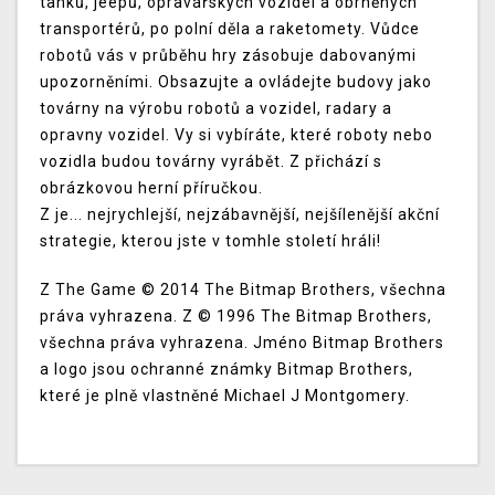
tanků, jeepů, opravářských vozidel a obrněných
transportérů, po polní děla a raketomety. Vůdce
robotů vás v průběhu hry zásobuje dabovanými
upozorněními. Obsazujte a ovládejte budovy jako
továrny na výrobu robotů a vozidel, radary a
opravny vozidel. Vy si vybíráte, které roboty nebo
vozidla budou továrny vyrábět. Z přichází s
obrázkovou herní příručkou.
Z je... nejrychlejší, nejzábavnější, nejšílenější akční
strategie, kterou jste v tomhle století hráli!
Z The Game © 2014 The Bitmap Brothers, všechna
práva vyhrazena. Z © 1996 The Bitmap Brothers,
všechna práva vyhrazena. Jméno Bitmap Brothers
a logo jsou ochranné známky Bitmap Brothers,
které je plně vlastněné Michael J Montgomery.