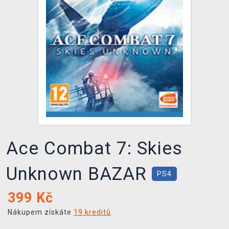
DOPRAVA
XZONE KLUB
TCG & BOARDGAME HUB
VÝKUP HER (BAZAR)
Ace Combat 7: Skies
Unknown BAZAR
PS4
399
Kč
Nákupem získáte
19 kreditů