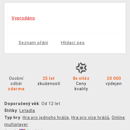
Vyprodáno
Seznam přání
Hlídací pes
Osobní
25 let
8x vítěz
20 000
odběr
zkušeností
Ceny
výdejen
zdarma
kvality
Doporučený věk
: Od 12 let
Štítky
:
Letadla
Typ hry
:
Hra pro jednoho hráče
,
Hra pro více hráčů
,
Online
multiplayer