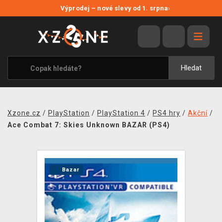
NOVÉ SLEVY
Výprodej – nové slevy od 1. srpna
›
VÝPRODEJ
VIDEOHRY
XZONE ORIGINALS
Hledat
TÉMATIKY
OBLEČENÍ A DOPLŇKY
Xzone.cz
/
PlayStation
/
PlayStation 4
/
PS4 hry
/
Akční
/
MERCHANDISE
Ace Combat 7: Skies Unknown BAZAR (PS4)
SPOLEČENSKÉ HRY
BLOG
Bazar
KONTAKT
PRODEJNY