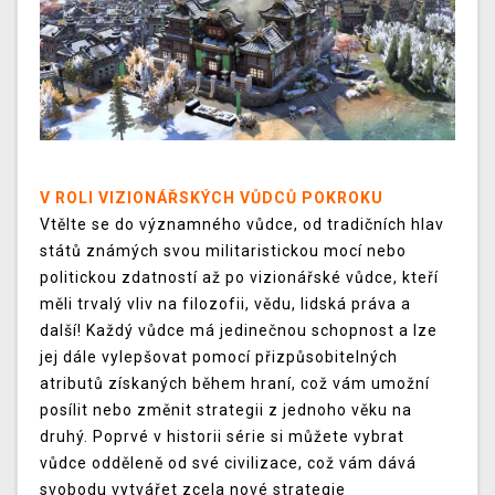
V ROLI VIZIONÁŘSKÝCH VŮDCŮ POKROKU
Vtělte se do významného vůdce, od tradičních hlav
států známých svou militaristickou mocí nebo
politickou zdatností až po vizionářské vůdce, kteří
měli trvalý vliv na filozofii, vědu, lidská práva a
další! Každý vůdce má jedinečnou schopnost a lze
jej dále vylepšovat pomocí přizpůsobitelných
atributů získaných během hraní, což vám umožní
posílit nebo změnit strategii z jednoho věku na
druhý. Poprvé v historii série si můžete vybrat
vůdce odděleně od své civilizace, což vám dává
svobodu vytvářet zcela nové strategie