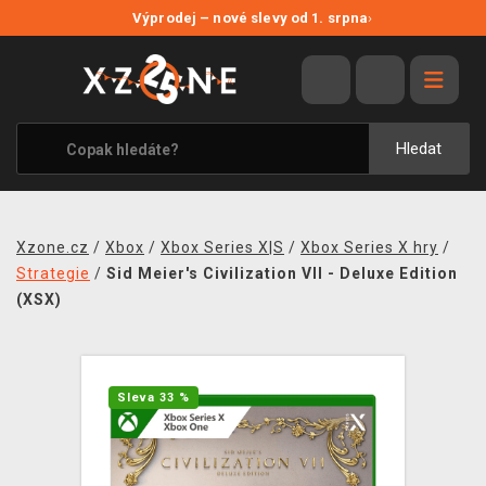
NOVÉ SLEVY
Výprodej – nové slevy od 1. srpna
›
VÝPRODEJ
VIDEOHRY
XZONE ORIGINALS
Hledat
TÉMATIKY
OBLEČENÍ A DOPLŇKY
Xzone.cz
/
Xbox
/
Xbox Series X|S
/
Xbox Series X hry
/
MERCHANDISE
Strategie
/
Sid Meier's Civilization VII - Deluxe Edition
(XSX)
SPOLEČENSKÉ HRY
BLOG
Sleva 33 %
KONTAKT
PRODEJNY