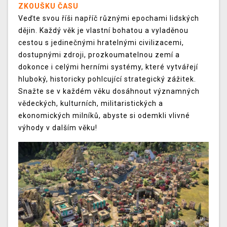
ZKOUŠKU ČASU
Veďte svou říši napříč různými epochami lidských
dějin. Každý věk je vlastní bohatou a vyladěnou
cestou s jedinečnými hratelnými civilizacemi,
dostupnými zdroji, prozkoumatelnou zemí a
dokonce i celými herními systémy, které vytvářejí
hluboký, historicky pohlcující strategický zážitek.
Snažte se v každém věku dosáhnout významných
vědeckých, kulturních, militaristických a
ekonomických milníků, abyste si odemkli vlivné
výhody v dalším věku!