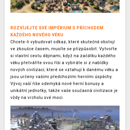
ROZVÍJEJTE SVÉ IMPÉRIUM S PŘÍCHODEM
KAŽDÉHO NOVÉHO VĚKU
Chcete-li vybudovat odkaz, které skutečně obstojí
ve zkoušce časem, musíte se přizpůsobit. Vytvořte
si vlastní cestu dějinami, když na začátku každého
věku přetváříte svou říši a vybíráte si z nabídky
nových civilizací, které se vztahují k danému věku a
jsou určeny vašimi předchozími herními úspěchy.
Vývoj vaší říše odemyká nové herní bonusy a
unikátní jednotky, takže vaše současná civilizace je
vždy na vrcholu své moci.