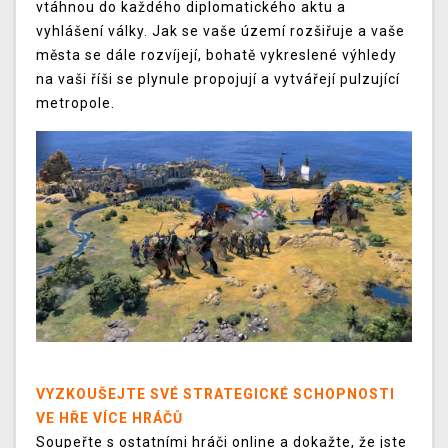
vtáhnou do každého diplomatického aktu a
vyhlášení války. Jak se vaše území rozšiřuje a vaše
města se dále rozvíjejí, bohatě vykreslené výhledy
na vaši říši se plynule propojují a vytvářejí pulzující
metropole.
VYZKOUŠEJTE SVÉ STRATEGICKÉ SCHOPNOSTI
VE HŘE VÍCE HRÁČŮ
Soupeřte s ostatními hráči online a dokažte, že jste