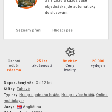
31.8.2026 a každá vaše
objednávka jde automaticky
do slosování.
Seznam přání
Hlídací pes
Osobní
25 let
8x vítěz
20 000
odběr
zkušeností
Ceny
výdejen
zdarma
kvality
Doporučený věk
: Od 12 let
Štítky
:
Tahové
Typ hry
:
Hra pro jednoho hráče
,
Hra pro více hráčů
,
Online
multiplayer
Jazyk
:
Angličtina