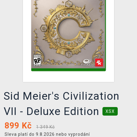
DOPRAVA
XZONE KLUB
TCG & BOARDGAME HUB
VÝKUP HER (BAZAR)
Sid Meier's Civilization
VII - Deluxe Edition
XSX
899
Kč
1 349 Kč
Sleva platí do 9.8.2026 nebo vyprodání