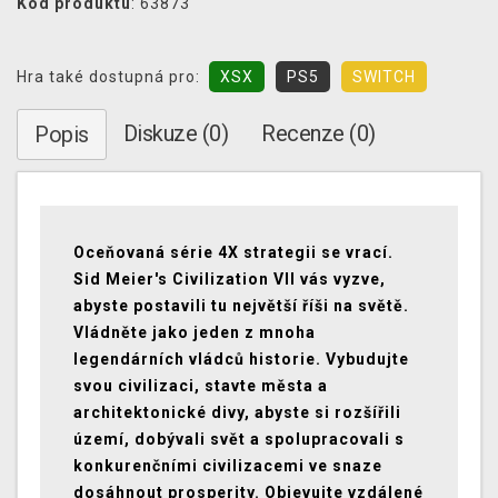
Kód produktu
: 63873
Hra také dostupná pro:
XSX
PS5
SWITCH
Diskuze (0)
Recenze (0)
Popis
Oceňovaná série 4X strategii se vrací.
Sid Meier's Civilization VII vás vyzve,
abyste postavili tu největší říši na světě.
Vládněte jako jeden z mnoha
legendárních vládců historie. Vybudujte
svou civilizaci, stavte města a
architektonické divy, abyste si rozšířili
území, dobývali svět a spolupracovali s
konkurenčními civilizacemi ve snaze
dosáhnout prosperity. Objevujte vzdálené