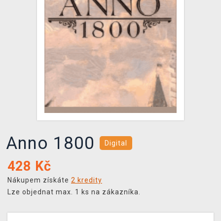
DOPRAVA
XZONE KLUB
TCG & BOARDGAME HUB
VÝKUP HER (BAZAR)
Anno 1800
Digital
428
Kč
Nákupem získáte
2 kredity
Lze objednat max. 1 ks na zákazníka.