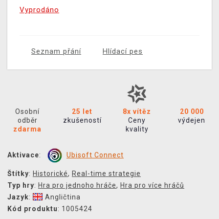
Vyprodáno
Seznam přání
Hlídací pes
Osobní
25 let
8x vítěz
20 000
odběr
zkušeností
Ceny
výdejen
zdarma
kvality
Aktivace
:
Ubisoft Connect
Štítky
:
Historické
,
Real-time strategie
Typ hry
:
Hra pro jednoho hráče
,
Hra pro více hráčů
Jazyk
:
Angličtina
Kód produktu
: 1005424