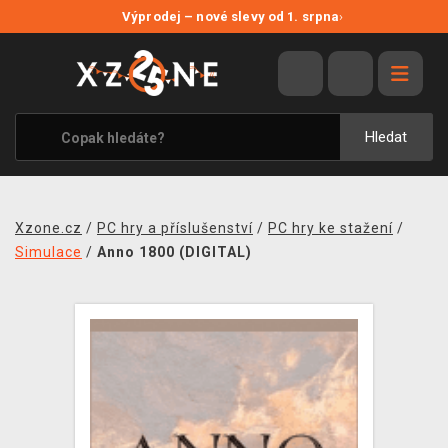
NOVÉ SLEVY
Výprodej – nové slevy od 1. srpna
›
VÝPRODEJ
VIDEOHRY
XZONE ORIGINALS
Hledat
TÉMATIKY
OBLEČENÍ A DOPLŇKY
Xzone.cz
/
PC hry a příslušenství
/
PC hry ke stažení
/
MERCHANDISE
Simulace
/
Anno 1800 (DIGITAL)
SPOLEČENSKÉ HRY
BLOG
KONTAKT
PRODEJNY