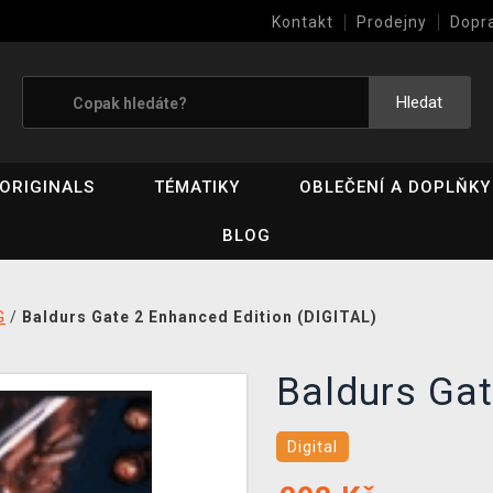
Kontakt
Prodejny
Dopr
Výkup her (bazar)
Hledat
ORIGINALS
TÉMATIKY
OBLEČENÍ A DOPLŇKY
BLOG
G
/
Baldurs Gate 2 Enhanced Edition (DIGITAL)
Baldurs Gat
Digital