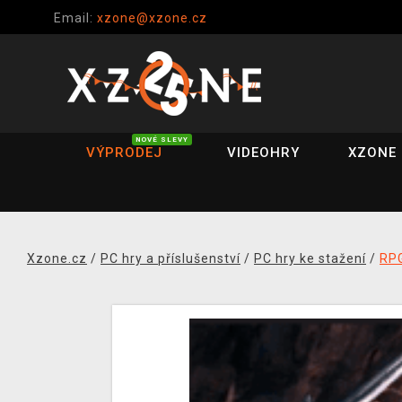
Email:
xzone@xzone.cz
NOVÉ SLEVY
VÝPRODEJ
VIDEOHRY
XZONE 
Xzone.cz
/
PC hry a příslušenství
/
PC hry ke stažení
/
RP