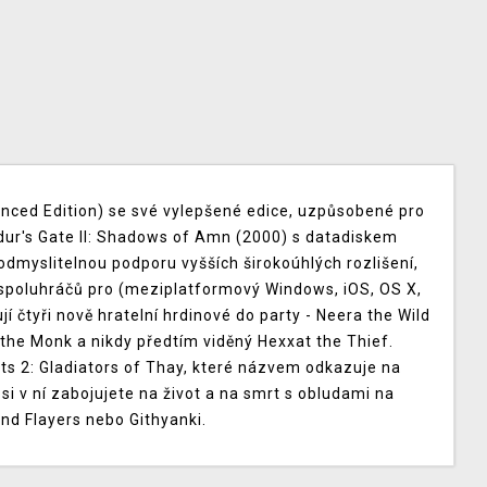
anced Edition) se své vylepšené edice, uzpůsobené pro
dur's Gate II: Shadows of Amn (2000) s datadiskem
eodmyslitelnou podporu vyšších širokoúhlých rozlišení,
 spoluhráčů pro (meziplatformový Windows, iOS, OS X,
jí čtyři nově hratelní hrdinové do party - Neera the Wild
the Monk a nikdy předtím viděný Hexxat the Thief.
its 2: Gladiators of Thay, které názvem odkazuje na
si v ní zabojujete na život a na smrt s obludami na
nd Flayers nebo Githyanki.