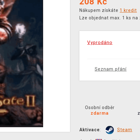
208
Kč
Nákupem získáte
1 kredit
Lze objednat max. 1 ks na
Vyprodáno
Seznam přání
Osobní odběr
zdarma
Aktivace
:
Steam