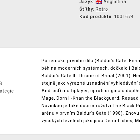
Jazyk
:
Angličtina
Štítky
:
Retro
Kód produktu
: 1001674
Po remaku prvního dílu (Baldur's Gate: Enh
běh na moderních systémech, dočkalo i Bal
Baldur's Gate II: Throne of Bhaal (2001). N
stejně jako výrazné usnadnění vyhledávání
G
Android) multiplayer, oproti originálu doplňu
ategie
Mage, Dorn Il-Khan the Blackguard, Rasaad 
Novinkou je také dobrodružství The Black P
arénu v prvním Baldur's Gate (1998). Znovu 
vysokých levelech jako jsou Demi-Liches, Mi