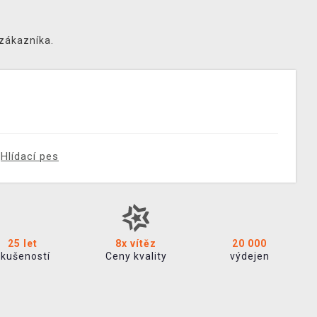
 zákazníka.
Hlídací pes
25 let
8x vítěz
20 000
zkušeností
Ceny kvality
výdejen