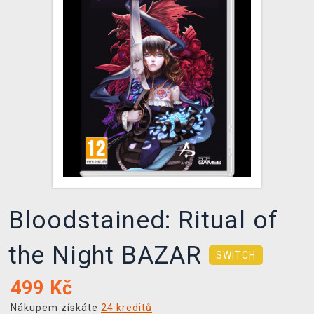
DOPRAVA
XZONE KLUB
TCG & BOARDGAME HUB
VÝKUP HER (BAZAR)
Bloodstained: Ritual of
the Night BAZAR
SWITCH
499
Kč
Nákupem získáte
24 kreditů