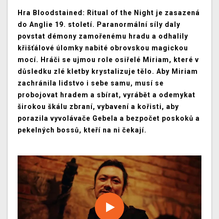
Hra Bloodstained: Ritual of the Night je zasazená
do Anglie 19. století. Paranormální síly daly
povstat démony zamořenému hradu a odhalily
křišťálové úlomky nabité obrovskou magickou
mocí. Hráči se ujmou role osiřelé Miriam, které v
důsledku zlé kletby krystalizuje tělo. Aby Miriam
zachránila lidstvo i sebe samu, musí se
probojovat hradem a sbírat, vyrábět a odemykat
širokou škálu zbraní, vybavení a kořisti, aby
porazila vyvolávače Gebela a bezpočet poskoků a
pekelných bossů, kteří na ni čekají.