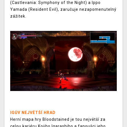
(Castlevania: Symphony of the Night) a Ippo
Yamada (Resident Evil), zaručuje nezapomenutelný
zážitek.
IGŮV NEJVĚTŠÍ HRAD
Herní mapa hry Bloodstained je tou největší za
celou kariéru Kojiho Igarashiho a fanoušci jeho