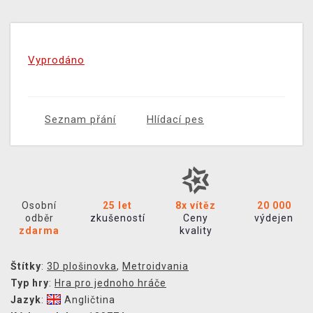
Vyprodáno
Seznam přání
Hlídací pes
Osobní
25 let
8x vítěz
20 000
odběr
zkušeností
Ceny
výdejen
zdarma
kvality
Štítky
:
3D plošinovka
,
Metroidvania
Typ hry
:
Hra pro jednoho hráče
Jazyk
:
Angličtina