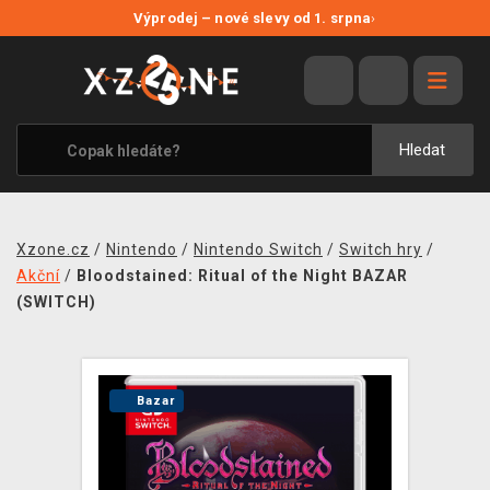
NOVÉ SLEVY
Výprodej – nové slevy od 1. srpna
›
VÝPRODEJ
VIDEOHRY
XZONE ORIGINALS
Hledat
TÉMATIKY
OBLEČENÍ A DOPLŇKY
Xzone.cz
/
Nintendo
/
Nintendo Switch
/
Switch hry
/
MERCHANDISE
Akční
/
Bloodstained: Ritual of the Night BAZAR
(SWITCH)
SPOLEČENSKÉ HRY
BLOG
Bazar
KONTAKT
PRODEJNY