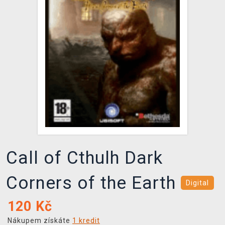
DOPRAVA
XZONE KLUB
TCG & BOARDGAME HUB
VÝKUP HER (BAZAR)
Call of Cthulh Dark
Corners of the Earth
Digital
120
Kč
Nákupem získáte
1 kredit