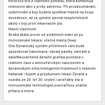
hororová hra z vlastního pohledu, která kombinuje
intenzivní akci s prvky adventur. Při prozkoumávání,
vyšetřování a boji budete spoléhat hlavně na svoje
dovednosti, až se ujmete zjevně nesplnitelných
úkolů v boji proti inkarnacím zla.
Hlavní vlastnosti:
Široká škála úrovní od zvláštních měst až po
mimozenské lokace, včetně města Deep
One.Dynamický systém příčetnosti vám bude
způsobovat halucinace, návaly paniky, závratě a
další!Neuvěřitelně detailní grafika počítaná v
reálném čase s atmosférickým nasvícením a
dynamickými stíny.Inteligentní hratelnost s řešením
hádanek i bojem a průzkumem lokací.Zbraně a
vozidla ze 20. let 20. století i artefakty zla a
mimozemské technologieLovecraftovy známé
příšery a místa.