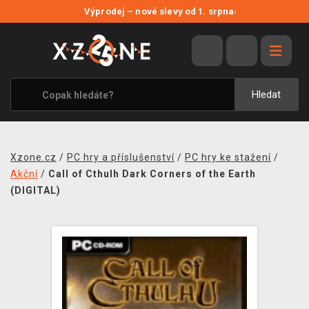
NOVÉ SLEVY
Výprodej – nové slevy od 1. srpna
›
VÝPRODEJ
VIDEOHRY
XZONE ORIGINALS
Hledat
TÉMATIKY
OBLEČENÍ A DOPLŇKY
Xzone.cz
/
PC hry a příslušenství
/
PC hry ke stažení
/
MERCHANDISE
Akční
/
Call of Cthulh Dark Corners of the Earth
(DIGITAL)
SPOLEČENSKÉ HRY
BLOG
KONTAKT
PRODEJNY