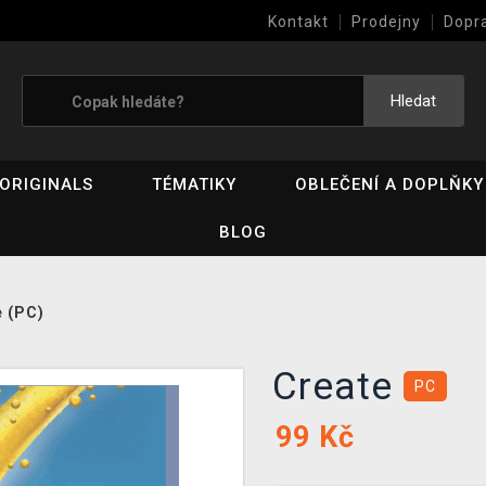
Kontakt
Prodejny
Dopr
Výkup her (bazar)
Hledat
ORIGINALS
TÉMATIKY
OBLEČENÍ A DOPLŇKY
BLOG
e (PC)
Create
PC
99
Kč