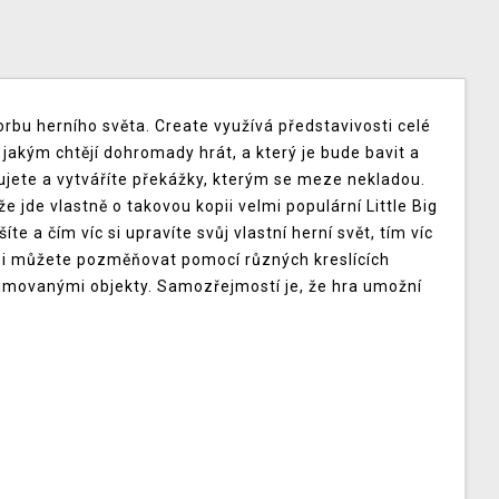
bu herního světa. Create využívá představivosti celé
 jakým chtějí dohromady hrát, a který je bude bavit a
hujete a vytváříte překážky, kterým se meze nekladou.
 jde vlastně o takovou kopii velmi populární Little Big
te a čím víc si upravíte svůj vlastní herní svět, tím víc
si můžete pozměňovat pomocí různých kreslících
imovanými objekty. Samozřejmostí je, že hra umožní