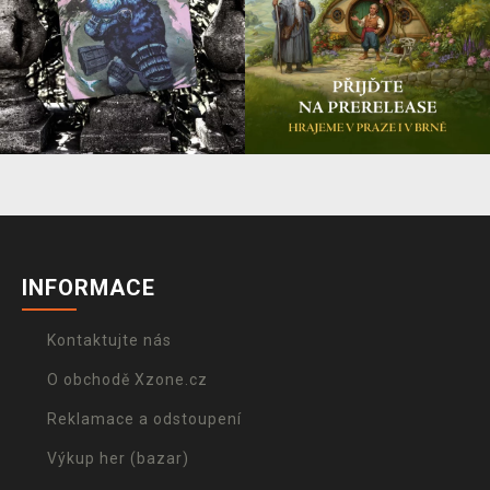
INFORMACE
Kontaktujte nás
O obchodě Xzone.cz
Reklamace a odstoupení
Výkup her (bazar)