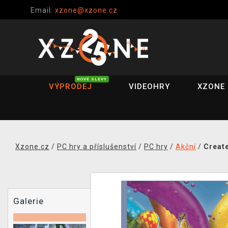
Email:
xzone@xzone.cz
NOVÉ SLEVY
VÝPRODEJ
VIDEOHRY
XZONE 
Xzone.cz
/
PC hry a příslušenství
/
PC hry
/
Akční
/
Creat
Galerie