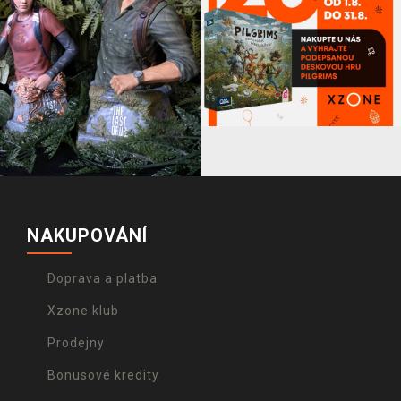
NAKUPOVÁNÍ
Doprava a platba
Xzone klub
Prodejny
Bonusové kredity