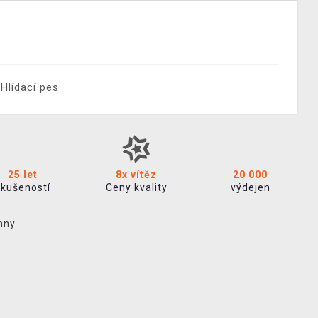
Hlídací pes
25 let
8x vítěz
20 000
zkušeností
Ceny kvality
výdejen
hny