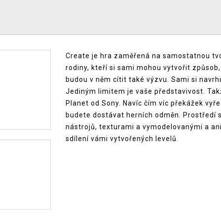
Create je hra zaměřená na samostatnou tvor
rodiny, kteří si sami mohou vytvořit způsob,
budou v něm cítit také výzvu. Sami si navr
Jediným limitem je vaše představivost. Takže
Planet od Sony. Navíc čím víc překážek vyřeší
budete dostávat herních odměn. Prostředí 
nástrojů, texturami a vymodelovanými a an
sdílení vámi vytvořených levelů.