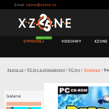
Email:
xzone@xzone.cz
NOVÉ SLEVY
VÝPRODEJ
VIDEOHRY
XZONE 
Xzone.cz
/
PC hry a příslušenství
/
PC hry
/
Strategie
/
De
Galerie