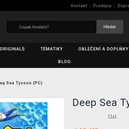
Kontakt
Prodejny
Dopr
Výkup her (bazar)
Hledat
ORIGINALS
TÉMATIKY
OBLEČENÍ A DOPLŇKY
BLOG
ep Sea Tycoon (PC)
Deep Sea 
(
1
x)