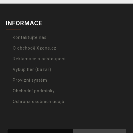
INFORMACE
Kontaktujte nás
O obchodě Xzone.cz
Reklamace a odstoupení
Výkup her (bazar)
Provizní systém
Obchodní podmínky
Ochrana osobních údajů