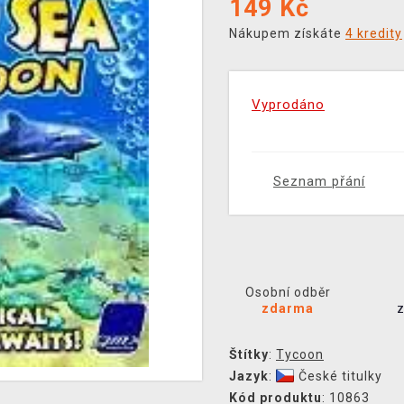
149
Kč
Nákupem získáte
4 kredity
Vyprodáno
Seznam přání
Osobní odběr
zdarma
Štítky
:
Tycoon
Jazyk
:
České titulky
Kód produktu
: 10863