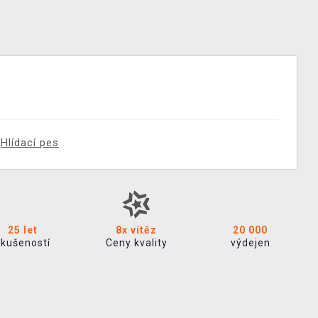
Hlídací pes
25 let
8x vítěz
20 000
zkušeností
Ceny kvality
výdejen