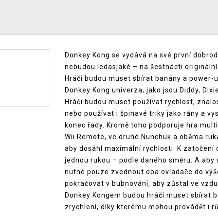
Donkey Kong se vydává na své první dobrodr
nebudou ledasjaké – na šestnácti originální
Hráči budou muset sbírat banány a power-up
Donkey Kong univerza, jako jsou Diddy, Dixi
Hráči budou muset používat rychlost, znalost
nebo používat i špinavé triky jako rány a vy
konec řady. Kromě toho podporuje hra multip
Wii Remote, ve druhé Nunchuk a oběma ruk
aby dosáhl maximální rychlosti. K zatočen
jednou rukou – podle daného směru. A aby s
nutné pouze zvednout oba ovladače do výše
pokračovat v bubnování, aby zůstal ve vzdu
Donkey Kongem budou hráči muset sbírat ba
zrychlení, díky kterému mohou provádět i rů