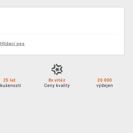
Hlídací pes
25 let
8x vítěz
20 000
zkušeností
Ceny kvality
výdejen