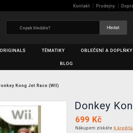
Kontakt
Prodejny
Dopr
Výkup her (bazar)
Hledat
ORIGINALS
TÉMATIKY
OBLEČENÍ A DOPLŇKY
BLOG
onkey Kong Jet Race (WII)
Donkey Kon
699
Kč
Nákupem získáte
6 kreditů