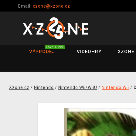
Email:
xzone@xzone.cz
NOVÉ SLEVY
VÝPRODEJ
VIDEOHRY
XZONE 
Xzone.cz
/
Nintendo
/
Nintendo Wii/WiiU
/
Nintendo Wii
/
D