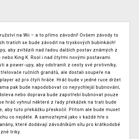
užství na Wii – a to přímo závodní! Ovšem závody to
ch tratích se bude závodit na tryskových bubínkách!
y, aby zvítězili nad řadou dalších postav známých z
e nebo King K. Rool i nad čtyřmi novými postavami.
i a power-upy, aby odstranili z cesty své protivníky,
střelovače ručních granátů, ale dostali soupeře na
layer až pro čtyři hráče. Hráč bude v jedné ruce držet
ama pak bude napodobovat co nejrychlejší bubnování,
í doleva nebo doprava bude zapotřebí bubnovat pouze
e hráč vyhnul některé z řady překážek na trati bude
, aby tuto překážku přeskočil. Přitom ale bude muset
chu co nejdéle. A samozřejmě jako v každé hře s
nány, které dodávají závodníkům sílu pro krátkodobé
zné triky.