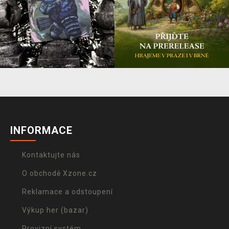
INFORMACE
Kontaktujte nás
O obchodě Xzone.cz
Reklamace a odstoupení
Výkup her (bazar)
Provizní systém