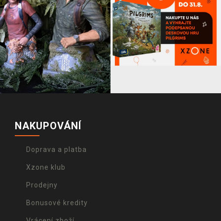
NAKUPOVÁNÍ
Doprava a platba
Xzone klub
Prodejny
Bonusové kredity
Vrácení zboží