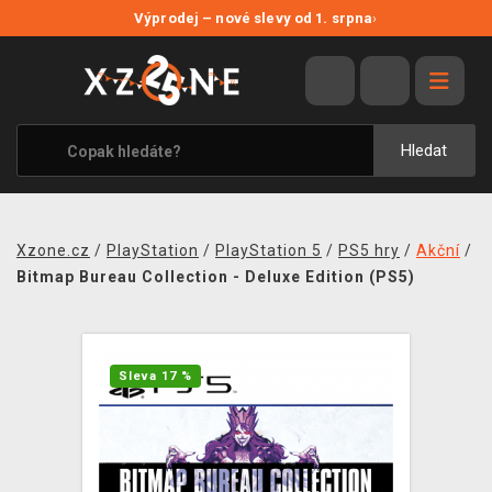
NOVÉ SLEVY
Výprodej – nové slevy od 1. srpna
›
VÝPRODEJ
VIDEOHRY
XZONE ORIGINALS
Hledat
TÉMATIKY
OBLEČENÍ A DOPLŇKY
Xzone.cz
/
PlayStation
/
PlayStation 5
/
PS5 hry
/
Akční
/
MERCHANDISE
Bitmap Bureau Collection - Deluxe Edition (PS5)
SPOLEČENSKÉ HRY
BLOG
Sleva 17 %
KONTAKT
PRODEJNY