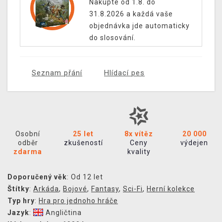
Nakupte od 1.8. do
31.8.2026 a každá vaše
objednávka jde automaticky
do slosování.
Seznam přání
Hlídací pes
Osobní
25 let
8x vítěz
20 000
odběr
zkušeností
Ceny
výdejen
zdarma
kvality
Doporučený věk
: Od 12 let
Štítky
:
Arkáda
,
Bojové
,
Fantasy
,
Sci-Fi
,
Herní kolekce
Typ hry
:
Hra pro jednoho hráče
Jazyk
:
Angličtina