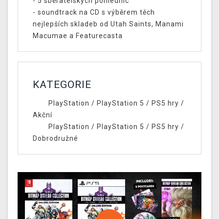
- 5 sběratelských pohlednic
- soundtrack na CD s výběrem těch
nejlepších skladeb od Utah Saints, Manami
Macumae a Featurecasta
KATEGORIE
PlayStation
/
PlayStation 5
/
PS5 hry
/
Akční
PlayStation
/
PlayStation 5
/
PS5 hry
/
Dobrodružné