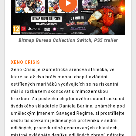
Bitmap Bureau Collection Switch, PS5 trailer
XENO CRISIS
Xeno Crisis je izometrická arénová střílečka, ve
které se až dva hráči mohou chopit ovládání
ostřílených mariňáků vydávajících se na riskantní
misi s rozkazem skoncovat s mimozemskou
hrozbou. Za poslechu chiptunového soundtracku od
švédského skladatele Daniela Bärlina, známého pod
uměleckým jménem Savaged Regime, si prostřílejte
cestu tisícovkami jedinečných protivníků v sedmi
odlišných, procedurálně generovaných oblastech,
mistrně ovládněte desítku odlišných zbraní, pátrejte