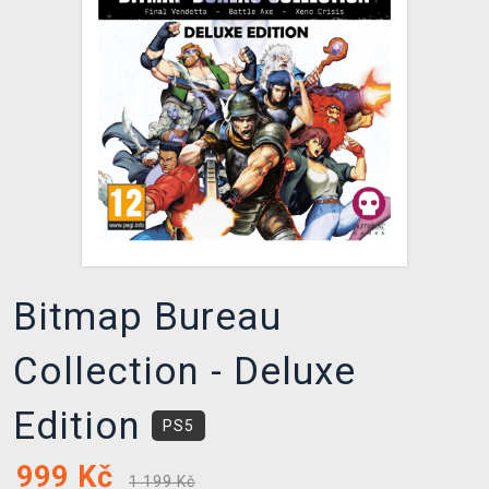
DOPRAVA
XZONE KLUB
TCG & BOARDGAME HUB
VÝKUP HER (BAZAR)
Bitmap Bureau
Collection - Deluxe
Edition
PS5
999
Kč
1 199 Kč