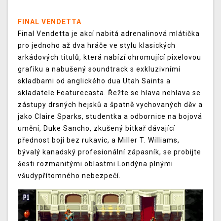
FINAL VENDETTA
Final Vendetta je akcí nabitá adrenalinová mlátička
pro jednoho až dva hráče ve stylu klasických
arkádových titulů, která nabízí ohromující pixelovou
grafiku a nabušený soundtrack s exkluzivními
skladbami od anglického dua Utah Saints a
skladatele Featurecasta. Řežte se hlava nehlava se
zástupy drsných hejsků a špatně vychovaných děv a
jako Claire Sparks, studentka a odbornice na bojová
umění, Duke Sancho, zkušený bitkař dávající
přednost boji bez rukavic, a Miller T. Williams,
bývalý kanadský profesionální zápasník, se probijte
šesti rozmanitými oblastmi Londýna plnými
všudypřítomného nebezpečí.