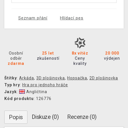
Seznam přání
Hlídací pes
Osobní
25 let
8x vítěz
20 000
odběr
zkušeností
Ceny
výdejen
zdarma
kvality
Štítky
:
Arkáda
,
3D plošinovka
,
Hopsačka
,
2D plošinovka
Typ hry
:
Hra pro jednoho hráče
Jazyk
:
Angličtina
Kód produktu
: 126776
Diskuze (0)
Recenze (0)
Popis