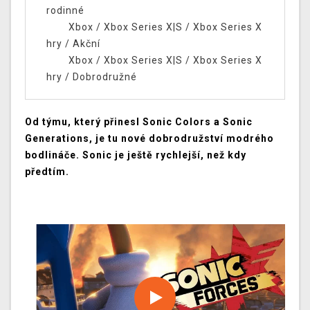
rodinné
Xbox
/
Xbox Series X|S
/
Xbox Series X
hry
/
Akční
Xbox
/
Xbox Series X|S
/
Xbox Series X
hry
/
Dobrodružné
Od týmu, který přinesl Sonic Colors a Sonic
Generations, je tu nové dobrodružství modrého
bodlináče. Sonic je ještě rychlejší, než kdy
předtím.