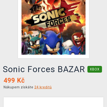
DOPRAVA
XZONE KLUB
TCG & BOARDGAME HUB
VÝKUP HER (BAZAR)
Sonic Forces BAZAR
XBOX
499
Kč
Nákupem získáte
24 kreditů