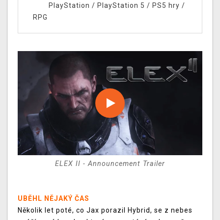
PlayStation
/
PlayStation 5
/
PS5 hry
/
RPG
ELEX II - Announcement Trailer
UBĚHL NĚJAKÝ ČAS
Několik let poté, co Jax porazil Hybrid, se z nebes