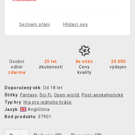
Seznam přání
Hlídací pes
Osobní
25 let
8x vítěz
20 000
odběr
zkušeností
Ceny
výdejen
zdarma
kvality
Doporučený věk
: Od 18 let
Štítky
:
Fantasy
,
Sci-Fi
,
Open-world
,
Post-apokalyptické
Typ hry
:
Hra pro jednoho hráče
Jazyk
:
Angličtina
Kód produktu
: 37901