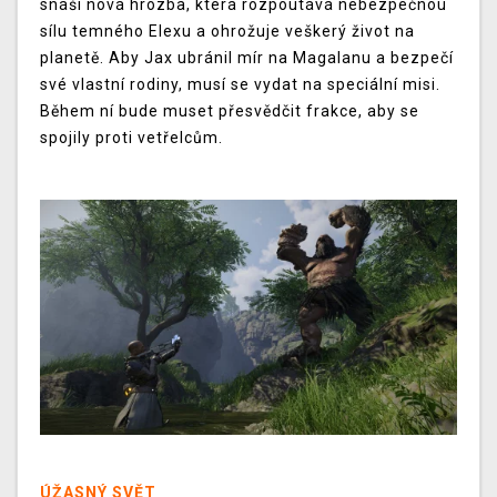
snáší nová hrozba, která rozpoutává nebezpečnou
sílu temného Elexu a ohrožuje veškerý život na
planetě. Aby Jax ubránil mír na Magalanu a bezpečí
své vlastní rodiny, musí se vydat na speciální misi.
Během ní bude muset přesvědčit frakce, aby se
spojily proti vetřelcům.
ÚŽASNÝ SVĚT