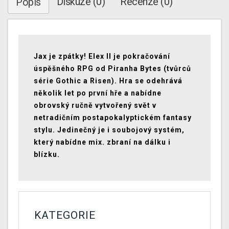
Diskuze (0)
Recenze (0)
Popis
Jax je zpátky! Elex II je pokračování
úspěšného RPG od Piranha Bytes (tvůrců
série Gothic a Risen). Hra se odehrává
několik let po první hře a nabídne
obrovský ručně vytvořený svět v
netradičním postapokalyptickém fantasy
stylu. Jedinečný je i soubojový systém,
který nabídne mix. zbraní na dálku i
blízku.
KATEGORIE