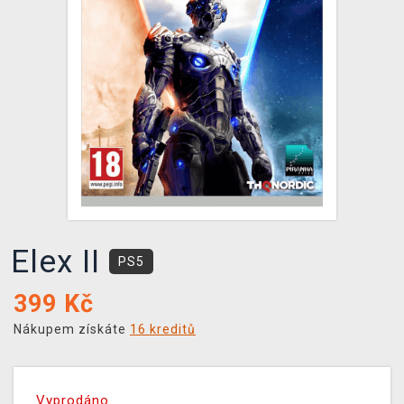
DOPRAVA
XZONE KLUB
TCG & BOARDGAME HUB
VÝKUP HER (BAZAR)
Elex II
PS5
399
Kč
Nákupem získáte
16 kreditů
Vyprodáno