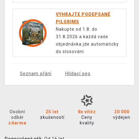
VYHRAJTE PODEPSANÉ
PILGRIMS
Nakupte od 1.8. do
31.8.2026 a každá vaše
objednávka jde automaticky
do slosování.
Seznam přání
Hlídací pes
Osobní
25 let
8x vítěz
20 000
odběr
zkušeností
Ceny
výdejen
zdarma
kvality
Doporučený věk
: Od 16 let