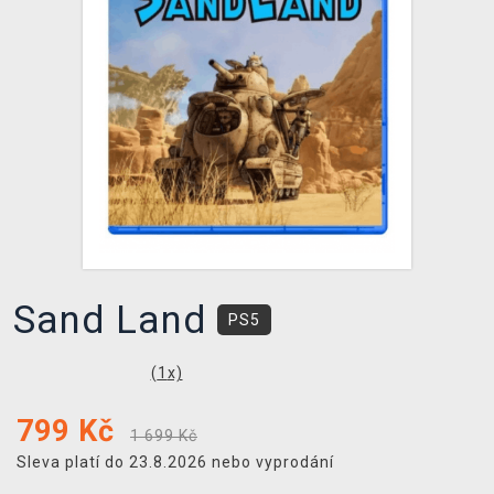
DOPRAVA
XZONE KLUB
TCG & BOARDGAME HUB
VÝKUP HER (BAZAR)
Sand Land
PS5
(
1
x)
799
Kč
1 699 Kč
Sleva platí do 23.8.2026 nebo vyprodání