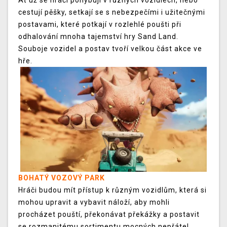
Ať už se hráči pohybují v různých vozidlech, nebo
cestují pěšky, setkají se s nebezpečími i užitečnými
postavami, které potkají v rozlehlé poušti při
odhalování mnoha tajemství hry Sand Land.
Souboje vozidel a postav tvoří velkou část akce ve
hře.
BOHATÝ VOZOVÝ PARK
Hráči budou mít přístup k různým vozidlům, která si
mohou upravit a vybavit náloží, aby mohli
procházet pouští, překonávat překážky a postavit
se rozmanitému sortimentu mocných nepřátel.