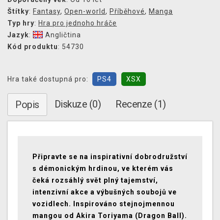
Štítky
:
Fantasy
,
Open-world
,
Příběhové
,
Manga
Typ hry
:
Hra pro jednoho hráče
Jazyk
:
Angličtina
Kód produktu
: 54730
Hra také dostupná pro:
PS4
XSX
Diskuze (0)
Recenze (1)
Popis
Připravte se na inspirativní dobrodružství
s démonickým hrdinou, ve kterém vás
čeká rozsáhlý svět plný tajemství,
intenzivní akce a výbušných soubojů ve
vozidlech. Inspirováno stejnojmennou
mangou od Akira Toriyama (Dragon Ball).