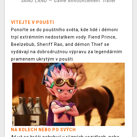
SAND LAND — Game Announcement Trailer
VÍTEJTE V POUŠTI
Ponořte se do pouštního světa, kde lidé i démoni
trpí extrémním nedostatkem vody. Fiend Prince,
Beelzebub, Sheriff Rao, and démon Thief se
vydávají na dobrodružnou výpravu za legendárním
pramenem ukrytým v poušti.
NA KOLECH NEBO PO SVÝCH