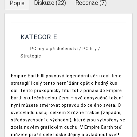
Diskuze (22)
Recenze (7)
Popis
KATEGORIE
PC hry a příslušenství
/
PC hry
/
Strategie
Empire Earth III posouvá legendární sérii real-time
strategií i celý tento herní žánr opět o hodný kus
dál. Tento průkopnický titul totiž přináší do Empire
Earth skutečně celou Zemi – svá dobyvačná tažení
nyní můžete směrovat opravdu do celého světa. O
světovládu usilují celkem 3 různé frakce (západní,
středovýchodní a východní), které jsou vytvořeny ve
zcela novém grafickém duchu. V Empire Earth teď
můžete prožít celé lidské dějiny a ovládnout svět!