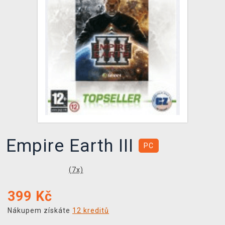
DOPRAVA
XZONE KLUB
TCG & BOARDGAME HUB
VÝKUP HER (BAZAR)
Empire Earth III
PC
(
7
x)
399
Kč
Nákupem získáte
12 kreditů