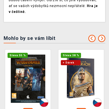
budou časem vyvíjet. Udržte si, co jste vybudovali,
ať se vašich výdobytků nezmocní nepřátelé.
Hra je
v češtině.
Mohlo by se vám líbit
Sleva 55 %
Sleva 38 %
+ Dárek