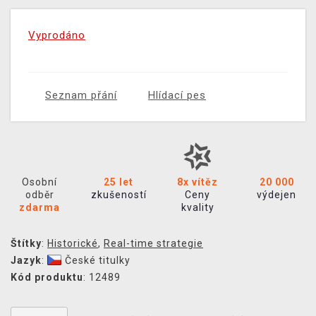
Vyprodáno
Seznam přání
Hlídací pes
Osobní
25 let
8x vítěz
20 000
odběr
zkušeností
Ceny
výdejen
zdarma
kvality
Štítky
:
Historické
,
Real-time strategie
Jazyk
:
České titulky
Kód produktu
: 12489