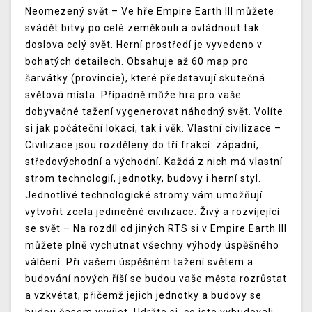
Neomezený svět – Ve hře Empire Earth III můžete
svádět bitvy po celé zeměkouli a ovládnout tak
doslova celý svět. Herní prostředí je vyvedeno v
bohatých detailech. Obsahuje až 60 map pro
šarvátky (provincie), které představují skutečná
světová místa. Případně může hra pro vaše
dobyvačné tažení vygenerovat náhodný svět. Volíte
si jak počáteční lokaci, tak i věk. Vlastní civilizace –
Civilizace jsou rozděleny do tří frakcí: západní,
středovýchodní a východní. Každá z nich má vlastní
strom technologií, jednotky, budovy i herní styl.
Jednotlivé technologické stromy vám umožňují
vytvořit zcela jedinečné civilizace. Živý a rozvíjející
se svět – Na rozdíl od jiných RTS si v Empire Earth III
můžete plně vychutnat všechny výhody úspěšného
válčení. Při vašem úspěšném tažení světem a
budování nových říší se budou vaše města rozrůstat
a vzkvétat, přičemž jejich jednotky a budovy se