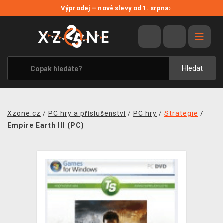
NOVÉ SLEVY
Výprodej – nové slevy od 1. srpna
›
VÝPRODEJ
VIDEOHRY
XZONE ORIGINALS
Hledat
TÉMATIKY
OBLEČENÍ A DOPLŇKY
Xzone.cz
/
PC hry a příslušenství
/
PC hry
/
Strategie
/
MERCHANDISE
Empire Earth III (PC)
SPOLEČENSKÉ HRY
BLOG
KONTAKT
PRODEJNY