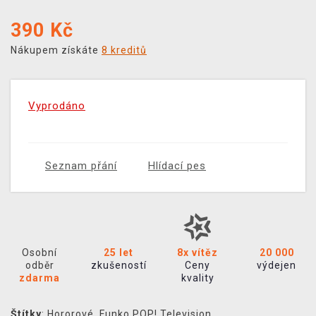
390
Kč
Nákupem získáte
8 kreditů
Vyprodáno
Seznam přání
Hlídací pes
Osobní
25 let
8x vítěz
20 000
odběr
zkušeností
Ceny
výdejen
zdarma
kvality
Štítky
:
Hororové
,
Funko POP! Television