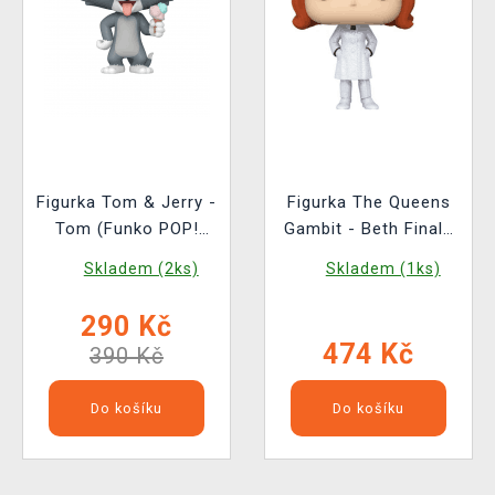
Figurka Tom & Jerry -
Figurka The Queens
Tom (Funko POP!
Gambit - Beth Finale
Television 1657)
Diamond Collection
Skladem (2ks)
Skladem (1ks)
(Funko POP!
Television 1123)
290 Kč
(poškozený obal)
474 Kč
390 Kč
Do košíku
Do košíku