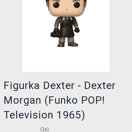
DOPRAVA
XZONE KLUB
TCG & BOARDGAME HUB
VÝKUP HER (BAZAR)
Figurka Dexter - Dexter
Morgan (Funko POP!
Television 1965)
(
1
x)