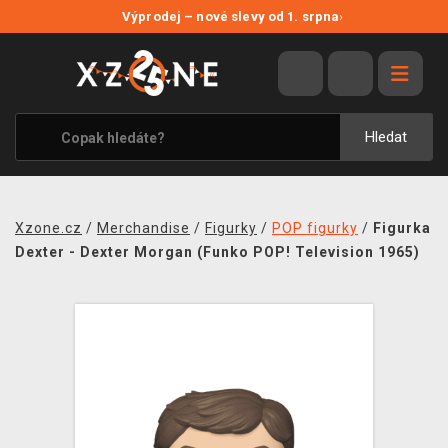
NOVÉ SLEVY
Výprodej – nové slevy od 1. srpna
›
VÝPRODEJ
VIDEOHRY
XZONE ORIGINALS
Hledat
TÉMATIKY
OBLEČENÍ A DOPLŇKY
Xzone.cz
/
Merchandise
/
Figurky
/
POP figurky
/
Figurka
MERCHANDISE
Dexter - Dexter Morgan (Funko POP! Television 1965)
SPOLEČENSKÉ HRY
BLOG
KONTAKT
PRODEJNY