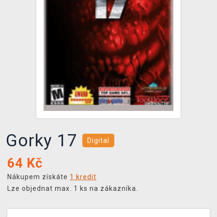
DOPRAVA
XZONE KLUB
TCG & BOARDGAME HUB
VÝKUP HER (BAZAR)
Gorky 17
Digital
64
Kč
Nákupem získáte
1 kredit
Lze objednat max. 1 ks na zákazníka.