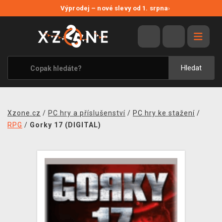
NOVÉ SLEVY
Výprodej – nové slevy od 1. srpna
›
VÝPRODEJ
VIDEOHRY
XZONE ORIGINALS
Hledat
TÉMATIKY
OBLEČENÍ A DOPLŇKY
Xzone.cz
/
PC hry a příslušenství
/
PC hry ke stažení
/
MERCHANDISE
RPG
/
Gorky 17 (DIGITAL)
SPOLEČENSKÉ HRY
BLOG
KONTAKT
PRODEJNY