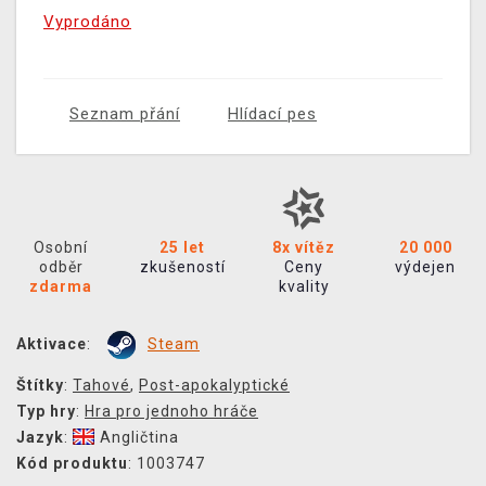
Vyprodáno
Seznam přání
Hlídací pes
Osobní
25 let
8x vítěz
20 000
odběr
zkušeností
Ceny
výdejen
zdarma
kvality
Aktivace
:
Steam
Štítky
:
Tahové
,
Post-apokalyptické
Typ hry
:
Hra pro jednoho hráče
Jazyk
:
Angličtina
Kód produktu
: 1003747