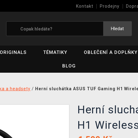
Kontakt
Prodejny
Dopr
Výkup her (bazar)
Hledat
ORIGINALS
TÉMATIKY
OBLEČENÍ A DOPLŇKY
BLOG
ka a headsety
/
Herní sluchátka ASUS TUF Gaming H1 Wirel
Herní sluc
H1 Wireles