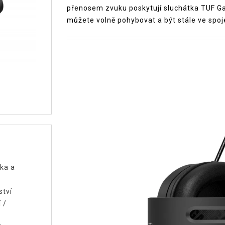
přenosem zvuku poskytují sluchátka TUF G
můžete volně pohybovat a být stále ve spoj
ka a
ství
í
/