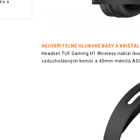
ka a
NEUVĚŘITELNĚ HLUBOKÉ BASY A KŘIŠŤÁL
Headset TUF Gaming H1 Wireless nabízí iko
vzduchotěsných komor a 40mm měničů ASUS 