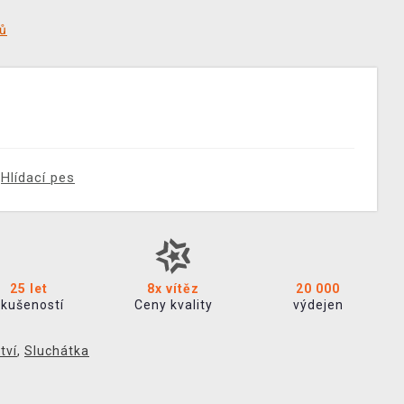
tů
Hlídací pes
25 let
8x vítěz
20 000
zkušeností
Ceny kvality
výdejen
tví
,
Sluchátka