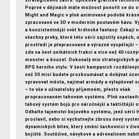
strategického žánru. Špičkové grafické technolo
Poprvé v dějinách máte možnost ponořit se do s
Might and Magic v plně animované podobě krás
zpracované ve 3D v moderním poutavém hávu. Vy
a konzistentnější svět hrdinské fantasy: Čekají 
všechny prvky, které této sérii zajistily úspěch,
prostředí je přepracované a výrazně vyspělejší –
zde na šest unikátních frakcí a více než 40 různ
monster a kouzel. Dokonalý mix strategických p
RPG herního stylu: V šesti kampaních rozdělený
než 30 misí budete prozkoumávat a dobývat úze
spravovat města, najímat armády a vylepšovat s
– to vše v uživatelsky příjemném, přesto však
propracovaném tahovém systému. Plně nastavit
tahový systém bojů pro náročnější a taktičtější s
Odhalte tajemství bojového systému, jenž sérii
proslavil, nebo si vychutnejte zbrusu nový syst
dynamických bitev, který změní šachovnici v živ
bojiště. Soutěživé, návykové a adrenalinem nab