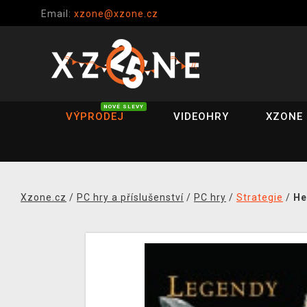
Email:
xzone@xzone.cz
NOVÉ SLEVY
VÝPRODEJ
VIDEOHRY
XZONE 
Xzone.cz
/
PC hry a příslušenství
/
PC hry
/
Strategie
/
He