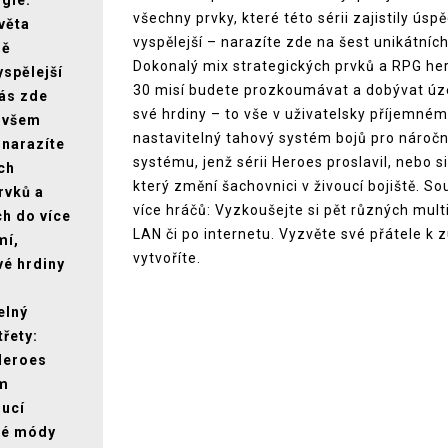
gie:
všechny prvky, které této sérii zajistily ú
věta
vyspělejší – narazíte zde na šest unikátníc
ně
Dokonalý mix strategických prvků a RPG her
spělejší
30 misí budete prozkoumávat a dobývat úz
vás zde
své hrdiny – to vše v uživatelsky příjemn
 ovšem
nastavitelný tahový systém bojů pro náročně
 narazíte
systému, jenž sérii Heroes proslavil, nebo 
ých
který změní šachovnici v živoucí bojiště. 
rvků a
více hráčů: Vyzkoušejte si pět různých mul
ch do více
LAN či po internetu. Vyzvěte své přátele k 
mí,
vytvoříte.
vé hrdiny
elný
třety:
 Heroes
ém
oucí
ité módy