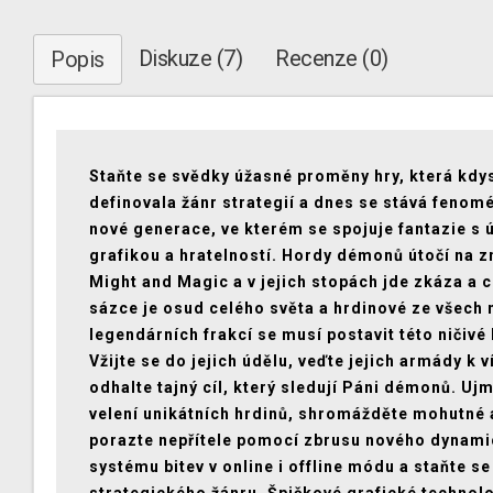
Diskuze (7)
Recenze (0)
Popis
Staňte se svědky úžasné proměny hry, která kdy
definovala žánr strategií a dnes se stává feno
nové generace, ve kterém se spojuje fantazie s
grafikou a hratelností. Hordy démonů útočí na 
Might and Magic a v jejich stopách jde zkáza a 
sázce je osud celého světa a hrdinové ze všech
legendárních frakcí se musí postavit této ničivé
Vžijte se do jejich údělu, veďte jejich armády k v
odhalte tajný cíl, který sledují Páni démonů. Uj
velení unikátních hrdinů, shromážděte mohutné
porazte nepřítele pomocí zbrusu nového dynam
systému bitev v online i offline módu a staňte s