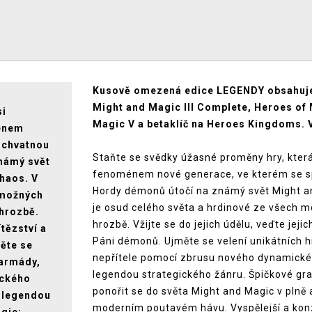
Kusově omezená edice LEGENDY obsahuje 
Might and Magic III Complete, Heroes of
si
Magic V a betaklíč na Heroes Kingdoms. V
ménem
 úchvatnou
Staňte se svědky úžasné proměny hry, která 
známý svět
fenoménem nové generace, ve kterém se spo
chaos. V
Hordy démonů útočí na známý svět Might and
 možných
je osud celého světa a hrdinové ze všech m
 hrozbě.
hrozbě. Vžijte se do jejich údělu, veďte jejic
ítězství a
Páni démonů. Ujměte se velení unikátních
měte se
nepřítele pomocí zbrusu nového dynamického
 armády,
legendou strategického žánru. Špičkové gr
ického
ponořit se do světa Might and Magic v pln
e legendou
moderním poutavém hávu. Vyspělejší a konzi