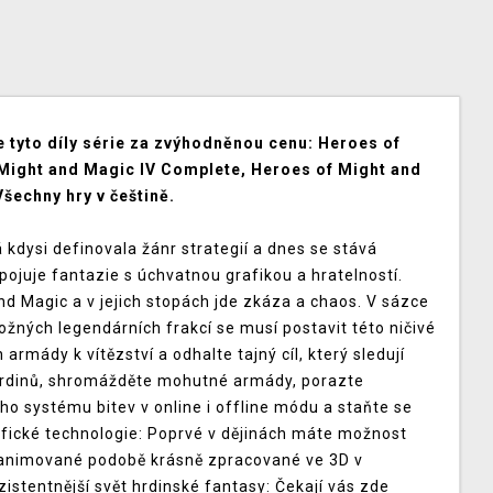
tyto díly série za zvýhodněnou cenu: Heroes of
 Might and Magic IV Complete, Heroes of Might and
šechny hry v češtině.
kdysi definovala žánr strategií a dnes se stává
juje fantazie s úchvatnou grafikou a hratelností.
 Magic a v jejich stopách jde zkáza a chaos. V sázce
ožných legendárních frakcí se musí postavit této ničivé
h armády k vítězství a odhalte tajný cíl, který sledují
 hrdinů, shromážděte mohutné armády, porazte
 systému bitev v online i offline módu a staňte se
afické technologie: Poprvé v dějinách máte možnost
ě animované podobě krásně zpracované ve 3D v
stentnější svět hrdinské fantasy: Čekají vás zde