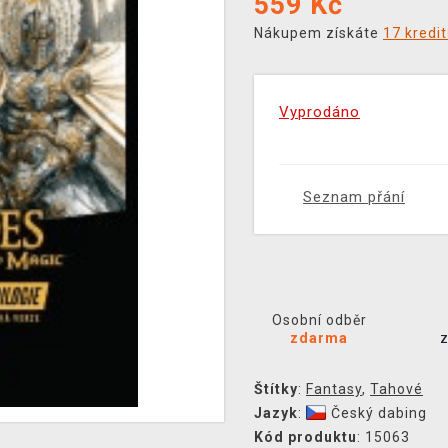
559
Kč
Nákupem získáte
17 kredi
Vyprodáno
Seznam přání
Osobní odběr
zdarma
Štítky
:
Fantasy
,
Tahové
Jazyk
:
Český dabing
Kód produktu
: 15063