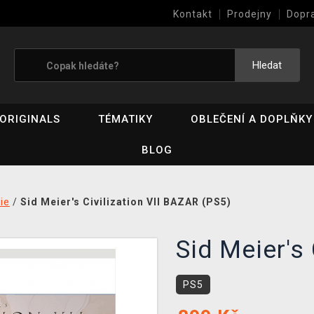
Kontakt
Prodejny
Dopr
Výkup her (bazar)
Hledat
ORIGINALS
TÉMATIKY
OBLEČENÍ A DOPLŇKY
BLOG
ie
/
Sid Meier's Civilization VII BAZAR (PS5)
Sid Meier's 
PS5