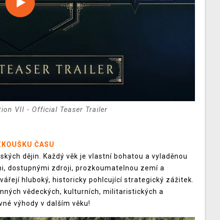
tion VII - Official Teaser Trailer
ZKOUŠKU ČASU
ských dějin. Každý věk je vlastní bohatou a vyladěnou
mi, dostupnými zdroji, prozkoumatelnou zemí a
ářejí hluboký, historicky pohlcující strategický zážitek.
ých vědeckých, kulturních, militaristických a
ivné výhody v dalším věku!