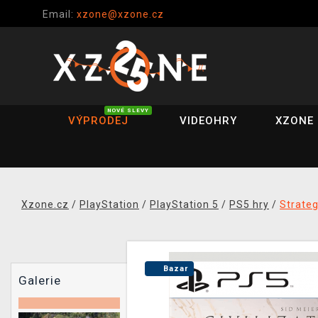
Email:
xzone@xzone.cz
NOVÉ SLEVY
VÝPRODEJ
VIDEOHRY
XZONE 
Xzone.cz
/
PlayStation
/
PlayStation 5
/
PS5 hry
/
Strateg
Bazar
Galerie