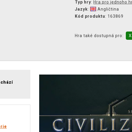
Typ hry
:
Hra pro jednoho h
Jazyk
:
Angličtina
Kód produktu
: 163869
Hra také dostupná pro:
X
achází
rie