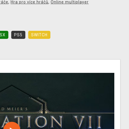
ráče
,
Hra pro více hráčů
,
Online multiplayer
SX
PS5
SWITCH