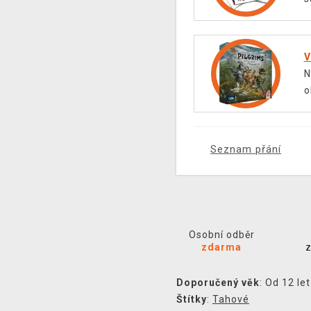
V
N
o
Seznam přání
Osobní odběr
zdarma
Doporučený věk
: Od 12 let
Štítky
:
Tahové