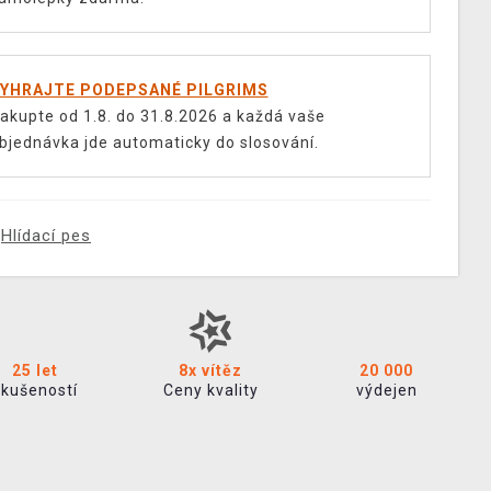
YHRAJTE PODEPSANÉ PILGRIMS
akupte od 1.8. do 31.8.2026 a každá vaše
bjednávka jde automaticky do slosování.
Hlídací pes
25 let
8x vítěz
20 000
zkušeností
Ceny kvality
výdejen