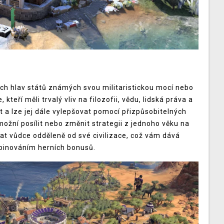
ch hlav států známých svou militaristickou mocí nebo
kteří měli trvalý vliv na filozofii, vědu, lidská práva a
 a lze jej dále vylepšovat pomocí přizpůsobitelných
ožní posílit nebo změnit strategii z jednoho věku na
brat vůdce odděleně od své civilizace, což vám dává
binováním herních bonusů.