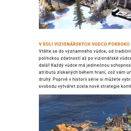
V ROLI VIZIONÁŘSKÝCH VŮDCŮ POKROKU
Vtělte se do významného vůdce, od tradiční
politickou zdatností až po vizionářské vůdce, 
další! Každý vůdce má jedinečnou schopnost
atributů získaných během hraní, což vám um
druhý. Poprvé v historii série si můžete vy
svobodu vytvářet zcela nové strategie kom