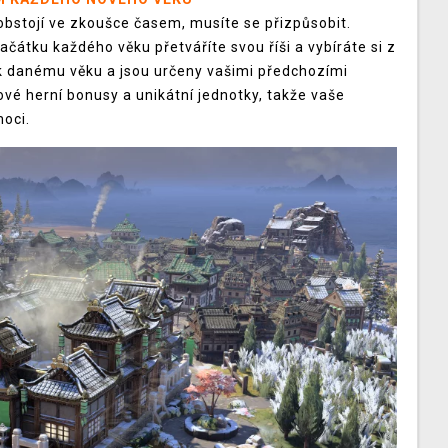
obstojí ve zkoušce časem, musíte se přizpůsobit.
začátku každého věku přetváříte svou říši a vybíráte si z
í k danému věku a jsou určeny vašimi předchozími
ové herní bonusy a unikátní jednotky, takže vaše
moci.