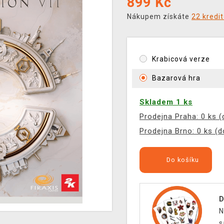
899
Kč
Nákupem získáte
22 kredi
Krabicová verze
Bazarová hra
Skladem 1 ks
Prodejna Praha: 0 ks 
Prodejna Brno: 0 ks (
Do košíku
D
N
s