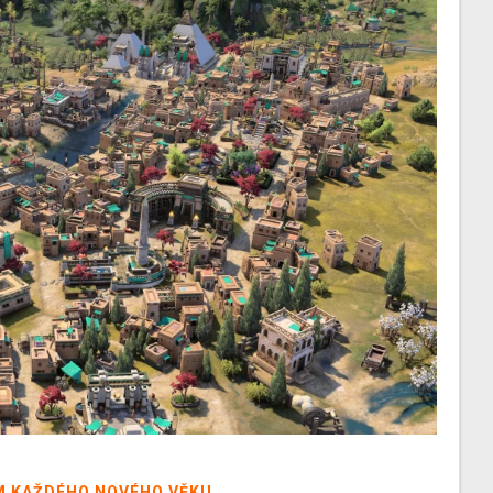
M KAŽDÉHO NOVÉHO VĚKU