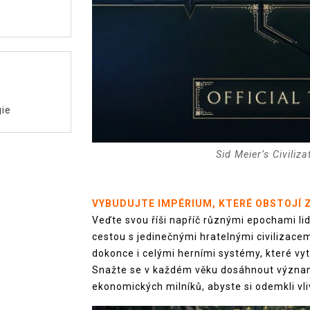
gie
Sid Meier’s Civiliza
VYBUDUJTE IMPÉRIUM, KTERÉ OBSTOJÍ 
Veďte svou říši napříč různými epochami lid
cestou s jedinečnými hratelnými civilizace
dokonce i celými herními systémy, které vytv
Snažte se v každém věku dosáhnout významn
ekonomických milníků, abyste si odemkli vl