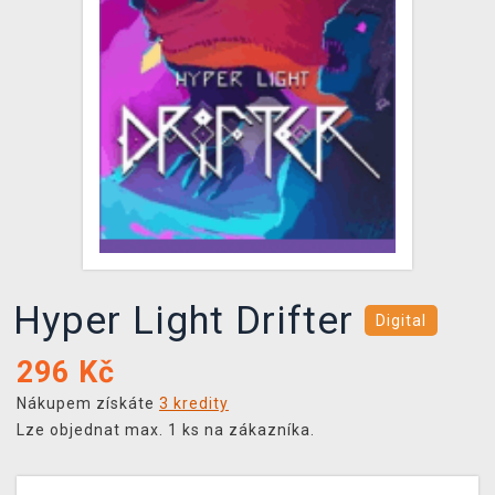
DOPRAVA
XZONE KLUB
TCG & BOARDGAME HUB
VÝKUP HER (BAZAR)
Hyper Light Drifter
Digital
296
Kč
Nákupem získáte
3 kredity
Lze objednat max. 1 ks na zákazníka.