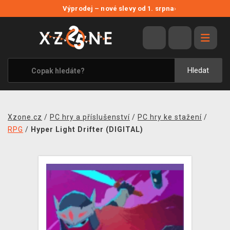
NOVÉ SLEVY
Výprodej – nové slevy od 1. srpna
›
VÝPRODEJ
VIDEOHRY
XZONE ORIGINALS
Hledat
TÉMATIKY
OBLEČENÍ A DOPLŇKY
Xzone.cz
/
PC hry a příslušenství
/
PC hry ke stažení
/
MERCHANDISE
RPG
/
Hyper Light Drifter (DIGITAL)
SPOLEČENSKÉ HRY
BLOG
KONTAKT
PRODEJNY