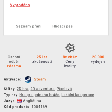
Vyprodáno
Seznam přání
Hlídací pes
Osobní
25 let
8x vítěz
20 000
odběr
zkušeností
Ceny
výdejen
zdarma
kvality
Aktivace
:
Steam
Štítky
:
2D hra
,
2D adventura
,
Pixelová
Typ hry
:
Hra pro jednoho hráče
,
Lokální kooperace
Jazyk
:
Angličtina
Kód produktu
: 1004169