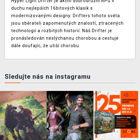
Hyper Light Drifter je akční dobrodružní RPG v
duchu nejlepších 16bitových klasik s
modernizovanými designy. Drifters tohoto světa
jsou sběrateli zapomenutých znalostí, ztracených
technologií a rozbitých historií. Náš Drifter je
pronásledován neslýchanou chorobou a cestuje
dále doufajíc, že utiší chorobu.
Sledujte nás na instagramu