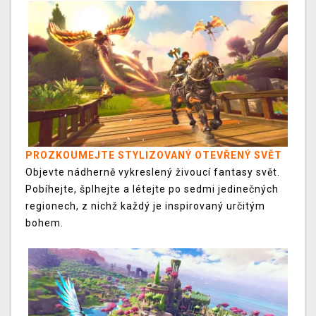
PROZKOUMEJTE STYLIZOVANÝ OTEVŘENÝ SVĚT
Objevte nádherně vykreslený živoucí fantasy svět.
Pobíhejte, šplhejte a létejte po sedmi jedinečných
regionech, z nichž každý je inspirovaný určitým
bohem.