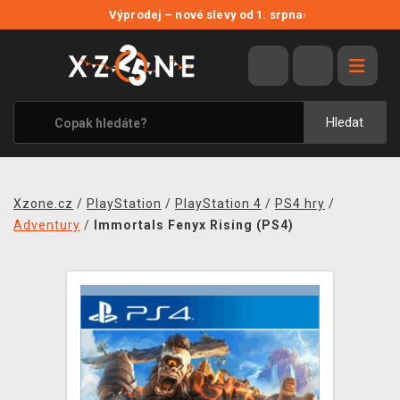
NOVÉ SLEVY
Výprodej – nové slevy od 1. srpna
›
VÝPRODEJ
VIDEOHRY
XZONE ORIGINALS
Hledat
TÉMATIKY
OBLEČENÍ A DOPLŇKY
Xzone.cz
/
PlayStation
/
PlayStation 4
/
PS4 hry
/
MERCHANDISE
Adventury
/
Immortals Fenyx Rising (PS4)
SPOLEČENSKÉ HRY
BLOG
KONTAKT
PRODEJNY