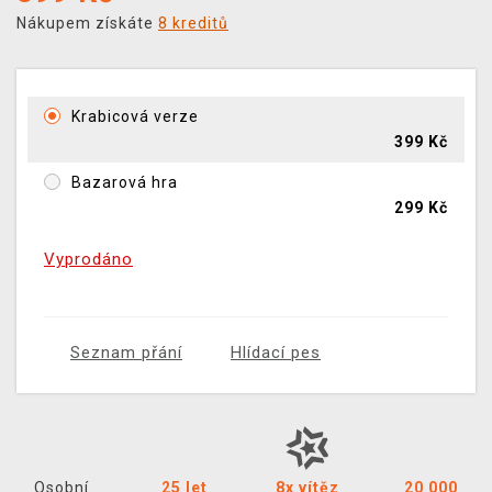
Nákupem získáte
8 kreditů
Krabicová verze
399 Kč
Bazarová hra
299 Kč
Vyprodáno
Seznam přání
Hlídací pes
Osobní
25 let
8x vítěz
20 000