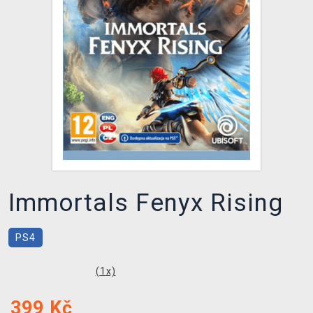
DOPRAVA
XZONE KLUB
TCG & BOARDGAME HUB
VÝKUP HER (BAZAR)
Immortals Fenyx Rising
PS4
(
1
x)
399
Kč