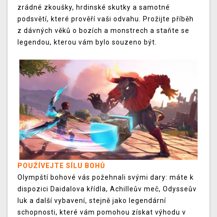
zrádné zkoušky, hrdinské skutky a samotné
podsvětí, které prověří vaši odvahu. Prožijte příběh
z dávných věků o bozích a monstrech a staňte se
legendou, kterou vám bylo souzeno být.
POUŽÍVEJTE SÍLU BOHŮ
Olympští bohové vás požehnali svými dary: máte k
dispozici Daidalova křídla, Achilleův meč, Odysseův
luk a další vybavení, stejně jako legendární
schopnosti, které vám pomohou získat výhodu v