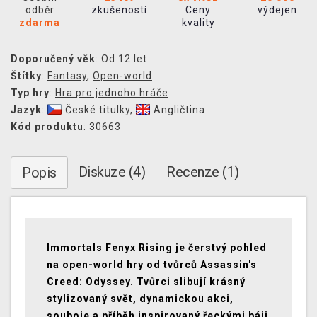
odběr
zkušeností
Ceny
výdejen
zdarma
kvality
Doporučený věk
: Od 12 let
Štítky
:
Fantasy
,
Open-world
Typ hry
:
Hra pro jednoho hráče
Jazyk
:
České titulky
,
Angličtina
Kód produktu
: 30663
Diskuze (4)
Recenze (1)
Popis
Immortals Fenyx Rising je čerstvý pohled
na open-world hry od tvůrců Assassin's
Creed: Odyssey. Tvůrci slibují krásný
stylizovaný svět, dynamickou akci,
souboje a příběh inspirovaný řeckými báji