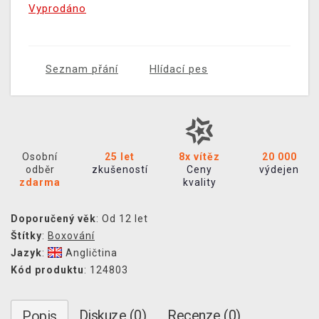
Vyprodáno
Seznam přání
Hlídací pes
Osobní
25 let
8x vítěz
20 000
odběr
zkušeností
Ceny
výdejen
zdarma
kvality
Doporučený věk
: Od 12 let
Štítky
:
Boxování
Jazyk
:
Angličtina
Kód produktu
: 124803
Diskuze (0)
Recenze (0)
Popis