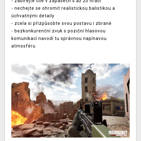
- zabírejte cíle v zápasech s až 20 hráči
- nechejte se ohromit realistickou balistikou a
úchvatnými detaily
- zcela si přizpůsobte svou postavu i zbraně
- bezkonkurenční zvuk s poziční hlasovou
komunikací navodí tu správnou napínavou
atmosféru