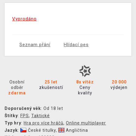
Vyprodáno
Seznam přání
Hlídací pes
Osobní
25 let
8x vítěz
20 000
odběr
zkušeností
Ceny
výdejen
zdarma
kvality
Doporučený věk
: Od 18 let
Štítky
:
FPS
,
Taktické
Typ hry
:
Hra pro více hráčů
,
Online multiplayer
Jazyk
:
České titulky
,
Angličtina