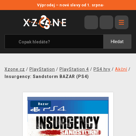
NOVÉ SLEVY
Výprodej – nové slevy od 1. srpna
›
VÝPRODEJ
VIDEOHRY
XZONE ORIGINALS
Hledat
TÉMATIKY
OBLEČENÍ A DOPLŇKY
Xzone.cz
/
PlayStation
/
PlayStation 4
/
PS4 hry
/
Akční
/
MERCHANDISE
Insurgency: Sandstorm BAZAR (PS4)
SPOLEČENSKÉ HRY
BLOG
Bazar
KONTAKT
PRODEJNY