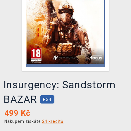
DOPRAVA
XZONE KLUB
TCG & BOARDGAME HUB
VÝKUP HER (BAZAR)
Insurgency: Sandstorm
BAZAR
PS4
499
Kč
Nákupem získáte
24 kreditů