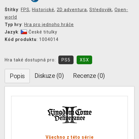
Štítky
:
FPS
,
Historické
,
2D adventura
,
Středověk
,
Open-
world
Typ hry
:
Hra pro jednoho hráče
Jazyk
:
České titulky
Kód produktu
: 1004014
Hra také dostupná pro:
PS5
XSX
Diskuze (0)
Recenze (0)
Popis
Všechno z této série