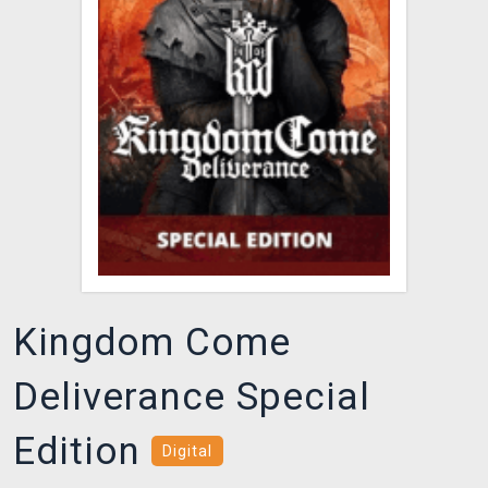
DOPRAVA
XZONE KLUB
TCG & BOARDGAME HUB
VÝKUP HER (BAZAR)
Kingdom Come
Deliverance Special
Edition
Digital