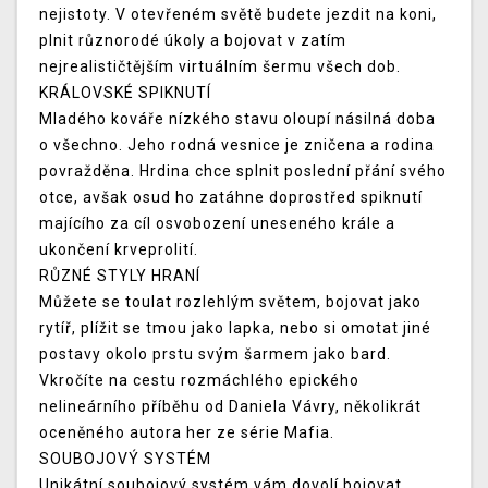
nejistoty. V otevřeném světě budete jezdit na koni,
plnit různorodé úkoly a bojovat v zatím
nejrealističtějším virtuálním šermu všech dob.
KRÁLOVSKÉ SPIKNUTÍ
Mladého kováře nízkého stavu oloupí násilná doba
o všechno. Jeho rodná vesnice je zničena a rodina
povražděna. Hrdina chce splnit poslední přání svého
otce, avšak osud ho zatáhne doprostřed spiknutí
majícího za cíl osvobození uneseného krále a
ukončení krveprolití.
RŮZNÉ STYLY HRANÍ
Můžete se toulat rozlehlým světem, bojovat jako
rytíř, plížit se tmou jako lapka, nebo si omotat jiné
postavy okolo prstu svým šarmem jako bard.
Vkročíte na cestu rozmáchlého epického
nelineárního příběhu od Daniela Vávry, několikrát
oceněného autora her ze série Mafia.
SOUBOJOVÝ SYSTÉM
Unikátní soubojový systém vám dovolí bojovat