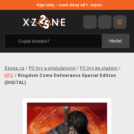
NOVÉ SLEVY
Výprodej – nové slevy od 1. srpna
›
VÝPRODEJ
VIDEOHRY
XZONE ORIGINALS
Hledat
TÉMATIKY
OBLEČENÍ A DOPLŇKY
Xzone.cz
/
PC hry a příslušenství
/
PC hry ke stažení
/
MERCHANDISE
RPG
/
Kingdom Come Deliverance Special Edition
(DIGITAL)
SPOLEČENSKÉ HRY
BLOG
KONTAKT
PRODEJNY