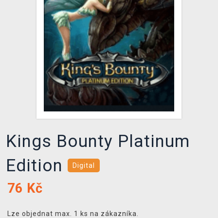
DOPRAVA
XZONE KLUB
TCG & BOARDGAME HUB
VÝKUP HER (BAZAR)
Kings Bounty Platinum
Edition
Digital
76
Kč
Lze objednat max. 1 ks na zákazníka.