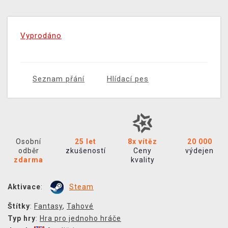
Vyprodáno
Seznam přání
Hlídací pes
Osobní
25 let
8x vítěz
20 000
odběr
zkušeností
Ceny
výdejen
zdarma
kvality
Aktivace
:
Steam
Štítky
:
Fantasy
,
Tahové
Typ hry
:
Hra pro jednoho hráče