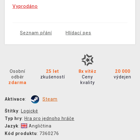
Vyprodáno
Seznam přání
Hlídací pes
Osobní
25 let
8x vítěz
20 000
odběr
zkušeností
Ceny
výdejen
zdarma
kvality
Aktivace
:
Steam
Štítky
:
Logické
Typ hry
:
Hra pro jednoho hráče
Jazyk
:
Angličtina
Kód produktu
: 7360276