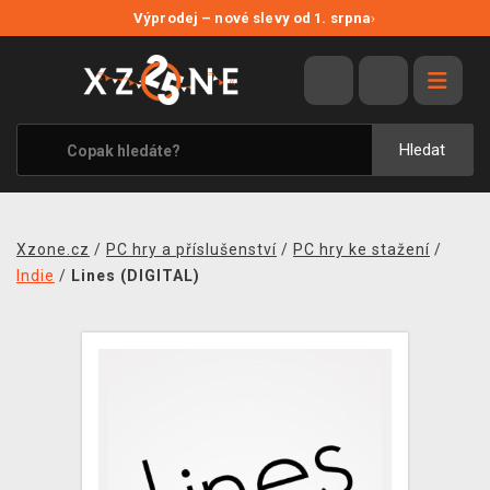
NOVÉ SLEVY
Výprodej – nové slevy od 1. srpna
›
VÝPRODEJ
VIDEOHRY
XZONE ORIGINALS
Hledat
TÉMATIKY
OBLEČENÍ A DOPLŇKY
Xzone.cz
/
PC hry a příslušenství
/
PC hry ke stažení
/
MERCHANDISE
Indie
/
Lines (DIGITAL)
SPOLEČENSKÉ HRY
BLOG
KONTAKT
PRODEJNY