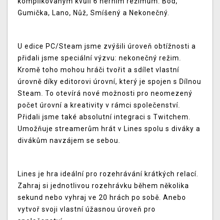
komplikovaným kvůli 6 herním režimům: Bod,
Gumička, Lano, Nůž, Smíšený a Nekonečný.
U edice PC/Steam jsme zvýšili úroveň obtížnosti a
přidali jsme speciální výzvu: nekonečný režim.
Kromě toho mohou hráči tvořit a sdílet vlastní
úrovně díky editorovi úrovní, který je spojen s Dílnou
Steam. To otevírá nové možnosti pro neomezený
počet úrovní a kreativity v rámci společenství.
Přidali jsme také absolutní integraci s Twitchem.
Umožňuje streamerům hrát v Lines spolu s diváky a
divákům navzájem se sebou.
Lines je hra ideální pro rozehrávání krátkých relací.
Zahraj si jednotlivou rozehrávku během několika
sekund nebo vyhraj ve 20 hrách po sobě. Anebo
vytvoř svoji vlastní úžasnou úroveň pro