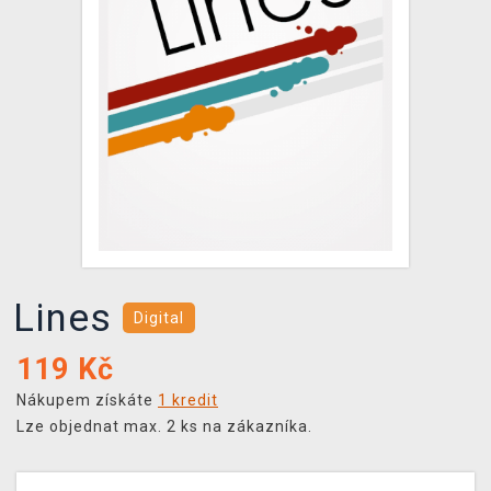
DOPRAVA
XZONE KLUB
TCG & BOARDGAME HUB
VÝKUP HER (BAZAR)
Lines
Digital
119
Kč
Nákupem získáte
1 kredit
Lze objednat max. 2 ks na zákazníka.