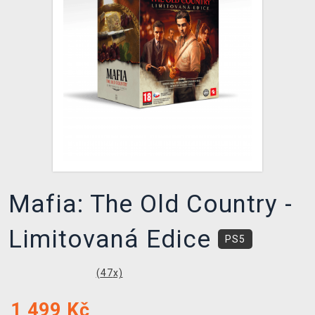
DOPRAVA
XZONE KLUB
TCG & BOARDGAME HUB
VÝKUP HER (BAZAR)
Mafia: The Old Country -
Limitovaná Edice
PS5
(
47
x)
1 499
Kč