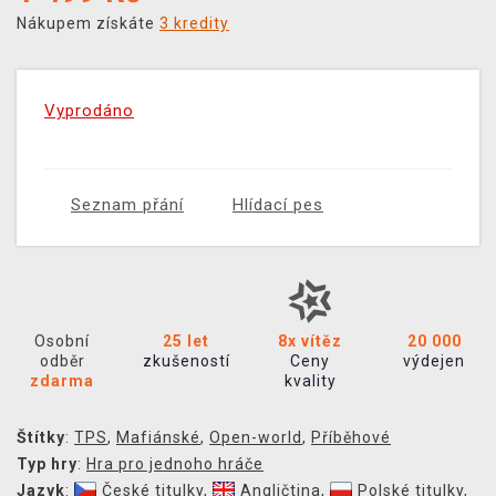
Nákupem získáte
3 kredity
Vyprodáno
Seznam přání
Hlídací pes
Osobní
25 let
8x vítěz
20 000
odběr
zkušeností
Ceny
výdejen
zdarma
kvality
Štítky
:
TPS
,
Mafiánské
,
Open-world
,
Příběhové
Typ hry
:
Hra pro jednoho hráče
Jazyk
:
České titulky
,
Angličtina
,
Polské titulky
,