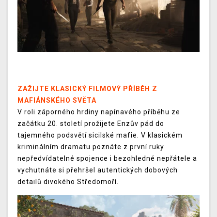
ZAŽIJTE KLASICKÝ FILMOVÝ PŘÍBĚH Z
MAFIÁNSKÉHO SVĚTA
V roli záporného hrdiny napínavého příběhu ze
začátku 20. století prožijete Enzův pád do
tajemného podsvětí sicilské mafie. V klasickém
kriminálním dramatu poznáte z první ruky
nepředvídatelné spojence i bezohledné nepřátele a
vychutnáte si přehršel autentických dobových
detailů divokého Středomoří.