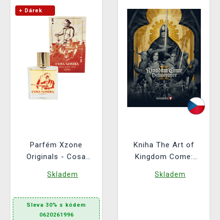
+ Dárek
Parfém Xzone
Kniha The Art of
Originals - Cosa
Kingdom Come:
Nostra (pánský)
Deliverance II [CZ]
Skladem
Skladem
Sleva 30% s kódem
0620261996