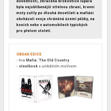
dovedností, zkrácená brokovnice lupara
byla nejoblíbenější střelnou zbraní, krevní
msty zuřily po dlouhá desetiletí a mafiáni
obcházeli svoje chráněná území pěšky, na
koních nebo v automobilech typických
pro přelom století.
OBSAH EDICE
- hra
Mafia: The Old Country
-
steelbook
s unikátním motivem