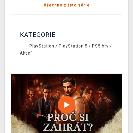
Všechno z této série
KATEGORIE
PlayStation
/
PlayStation 5
/
PS5 hry
/
Akční