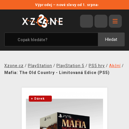
NOVÉ SLEVY
Výprodej – nové slevy od 1. srpna
›
VÝPRODEJ
VIDEOHRY
XZONE ORIGINALS
Hledat
TÉMATIKY
OBLEČENÍ A DOPLŇKY
Xzone.cz
/
PlayStation
/
PlayStation 5
/
PS5 hry
/
Akční
/
MERCHANDISE
Mafia: The Old Country - Limitovaná Edice (PS5)
SPOLEČENSKÉ HRY
BLOG
+ Dárek
KONTAKT
PRODEJNY