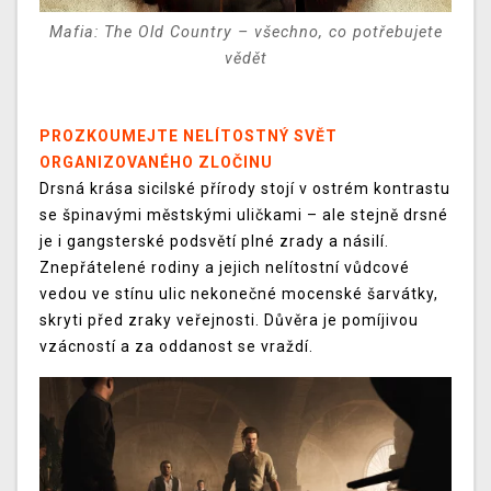
Mafia: The Old Country – všechno, co potřebujete
vědět
PROZKOUMEJTE NELÍTOSTNÝ SVĚT
ORGANIZOVANÉHO ZLOČINU
Drsná krása sicilské přírody stojí v ostrém kontrastu
se špinavými městskými uličkami – ale stejně drsné
je i gangsterské podsvětí plné zrady a násilí.
Znepřátelené rodiny a jejich nelítostní vůdcové
vedou ve stínu ulic nekonečné mocenské šarvátky,
skryti před zraky veřejnosti. Důvěra je pomíjivou
vzácností a za oddanost se vraždí.