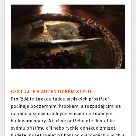
CESTUJTE V AUTENTICKÉM STYLU
Projíždějte širokou řadou sicilských prostředí
počínaje podzemními hrobkami a rozpadajícími se
ruinami a konče úrodnými vinicemi a zdobnými
budovami opery. Ať už se potřebujete dostat ke
svému příštímu cíli nebo rychle odněkud zmizet,
budete muset cválat na koni po dlážděných ulicích a