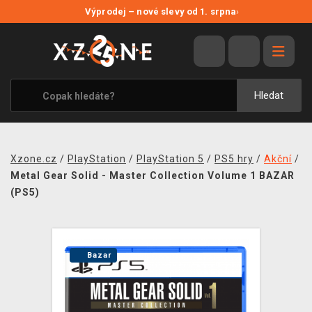
NOVÉ SLEVY
Výprodej – nové slevy od 1. srpna
›
VÝPRODEJ
VIDEOHRY
XZONE ORIGINALS
Hledat
TÉMATIKY
OBLEČENÍ A DOPLŇKY
Xzone.cz
/
PlayStation
/
PlayStation 5
/
PS5 hry
/
Akční
/
MERCHANDISE
Metal Gear Solid - Master Collection Volume 1 BAZAR
(PS5)
SPOLEČENSKÉ HRY
BLOG
Bazar
KONTAKT
PRODEJNY