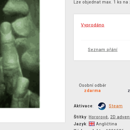
Lze objednat max. 1 ks na
Vyprodáno
Seznam přání
Osobní odběr
zdarma
Aktivace
:
Steam
Štítky
:
Hororové
,
2D adven
Jazyk
:
Angličtina