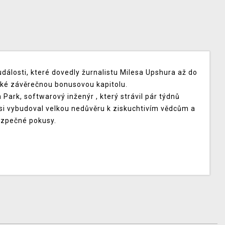
dálosti, které dovedly žurnalistu Milesa Upshura až do
aké závěrečnou bonusovou kapitolu.
ark, softwarový inženýr , který strávil pár týdnů
si vybudoval velkou nedůvěru k ziskuchtivím vědcům a
ezpečné pokusy.