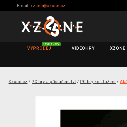
Email:
xzone@xzone.cz
NOVÉ SLEVY
VÝPRODEJ
VIDEOHRY
XZONE 
Xzone.cz
/
PC hry a příslušenství
/
PC hry ke stažení
/
Akč