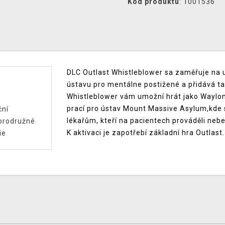
Kód produktu
: 1001536
DLC Outlast Whistleblower sa zaměřuje na u
ústavu pro mentálne postižené a přidává t
Whistleblower vám umožní hrát jako Waylon P
prací pro ústav Mount Massive Asylum,kde 
ční
lékařům, kteří na pacientech prováděli neb
brodružné
K aktivaci je zapotřebí základní hra Outlast.
ie