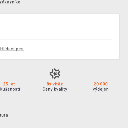
 zákazníka.
Hlídací pes
25 let
8x vítěz
20 000
zkušeností
Ceny kvality
výdejen
tura