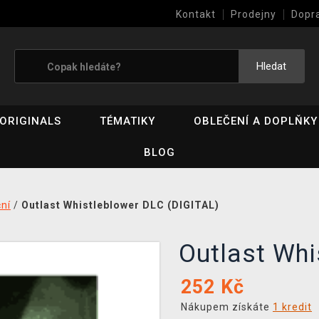
Kontakt
Prodejny
Dopr
Výkup her (bazar)
Hledat
ORIGINALS
TÉMATIKY
OBLEČENÍ A DOPLŇKY
BLOG
ní
/
Outlast Whistleblower DLC (DIGITAL)
Outlast Wh
252
Kč
Nákupem získáte
1 kredit