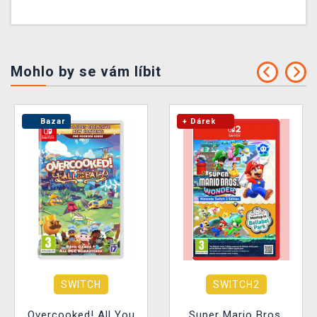
Mohlo by se vám líbit
Bazar
+ Dárek
SWITCH
SWITCH2
Overcooked! All You
Super Mario Bros.