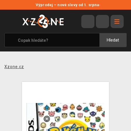
NOVÉ SLEVY
Výprodej – nové slevy od 1. srpna
›
VÝPRODEJ
VIDEOHRY
XZONE ORIGINALS
Hledat
TÉMATIKY
OBLEČENÍ A DOPLŇKY
Xzone.cz
MERCHANDISE
SPOLEČENSKÉ HRY
BLOG
KONTAKT
PRODEJNY