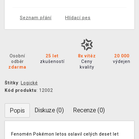
Seznam přání
Hlídací pes
Osobní
25 let
8x vítěz
20 000
odběr
zkušeností
Ceny
výdejen
zdarma
kvality
Štítky
:
Logické
Kód produktu
: 12002
Diskuze (0)
Recenze (0)
Popis
Fenomén Pokémon letos oslavil celých deset let