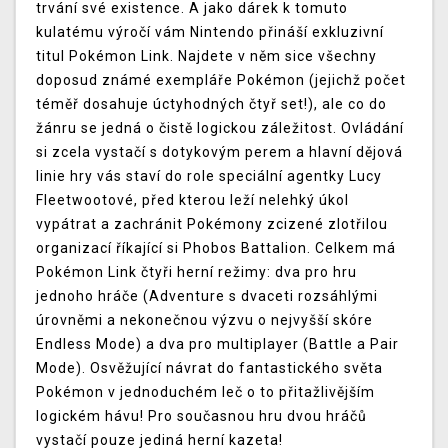
trvání své existence. A jako dárek k tomuto
kulatému výročí vám Nintendo přináší exkluzivní
titul Pokémon Link. Najdete v něm sice všechny
doposud známé exempláře Pokémon (jejichž počet
téměř dosahuje úctyhodných čtyř set!), ale co do
žánru se jedná o čistě logickou záležitost. Ovládání
si zcela vystačí s dotykovým perem a hlavní dějová
linie hry vás staví do role speciální agentky Lucy
Fleetwootové, před kterou leží nelehký úkol
vypátrat a zachránit Pokémony zcizené zlotřilou
organizací říkající si Phobos Battalion. Celkem má
Pokémon Link čtyři herní režimy: dva pro hru
jednoho hráče (Adventure s dvaceti rozsáhlými
úrovněmi a nekonečnou výzvu o nejvyšší skóre
Endless Mode) a dva pro multiplayer (Battle a Pair
Mode). Osvěžující návrat do fantastického světa
Pokémon v jednoduchém leč o to přitažlivějším
logickém hávu! Pro současnou hru dvou hráčů
vystačí pouze jediná herní kazeta!