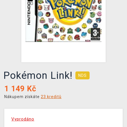
DOPRAVA
XZONE KLUB
TCG & BOARDGAME HUB
VÝKUP HER (BAZAR)
Pokémon Link!
NDS
1 149
Kč
Nákupem získáte
23 kreditů
Vyprodáno