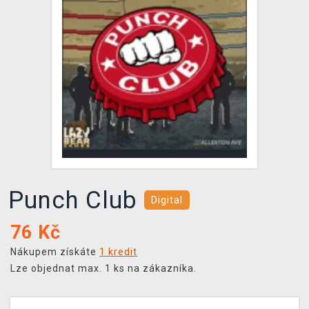
DOPRAVA
XZONE KLUB
TCG & BOARDGAME HUB
VÝKUP HER (BAZAR)
Punch Club
Digital
76
Kč
Nákupem získáte
1 kredit
Lze objednat max. 1 ks na zákazníka.