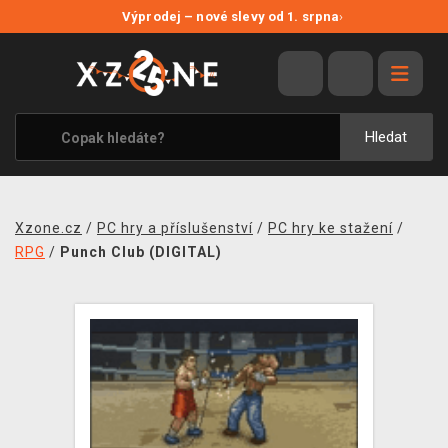
NOVÉ SLEVY
Výprodej – nové slevy od 1. srpna
›
VÝPRODEJ
VIDEOHRY
XZONE ORIGINALS
Hledat
TÉMATIKY
OBLEČENÍ A DOPLŇKY
Xzone.cz
/
PC hry a příslušenství
/
PC hry ke stažení
/
MERCHANDISE
RPG
/
Punch Club (DIGITAL)
SPOLEČENSKÉ HRY
BLOG
KONTAKT
PRODEJNY