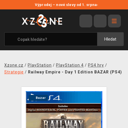
NOVÉ SLEVY
Výprodej – nové slevy od 1. srpna
›
VÝPRODEJ
VIDEOHRY
XZONE ORIGINALS
Hledat
TÉMATIKY
OBLEČENÍ A DOPLŇKY
Xzone.cz
/
PlayStation
/
PlayStation 4
/
PS4 hry
/
MERCHANDISE
Strategie
/
Railway Empire - Day 1 Edition BAZAR (PS4)
SPOLEČENSKÉ HRY
BLOG
Bazar
KONTAKT
PRODEJNY