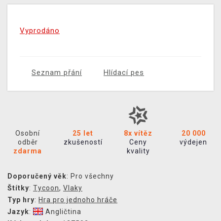
Vyprodáno
Seznam přání
Hlídací pes
Osobní
25 let
8x vítěz
20 000
odběr
zkušeností
Ceny
výdejen
zdarma
kvality
Doporučený věk
: Pro všechny
Štítky
:
Tycoon
,
Vlaky
Typ hry
:
Hra pro jednoho hráče
Jazyk
:
Angličtina