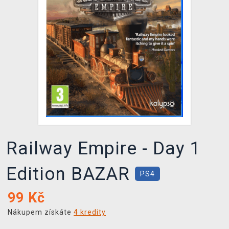
DOPRAVA
XZONE KLUB
TCG & BOARDGAME HUB
VÝKUP HER (BAZAR)
Railway Empire - Day 1
Edition BAZAR
PS4
99
Kč
Nákupem získáte
4 kredity