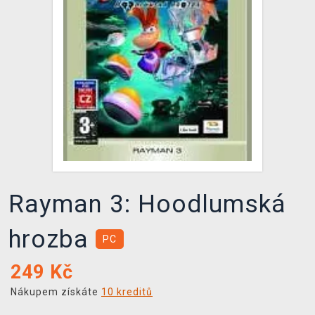
DOPRAVA
XZONE KLUB
TCG & BOARDGAME HUB
VÝKUP HER (BAZAR)
Rayman 3: Hoodlumská
hrozba
PC
249
Kč
Nákupem získáte
10 kreditů