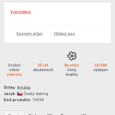
Vyprodáno
Seznam přání
Hlídací pes
Osobní
25 let
8x vítěz
20 000
odběr
zkušeností
Ceny
výdejen
zdarma
kvality
Štítky
:
Arkáda
Jazyk
:
Český dabing
Kód produktu
: 10558