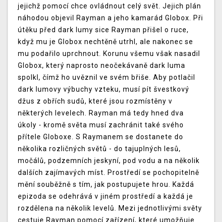
jejichž pomocí chce ovládnout celý svět. Jejich plán
náhodou objevil Rayman a jeho kamarád Globox. Při
útěku před dark lumy sice Rayman přišel o ruce,
když mu je Globox nechtěně utrhl, ale nakonec se
mu podařilo uprchnout. Korunu všemu však nasadil
Globox, který naprosto neočekávaně dark luma
spolkl, čímž ho uvěznil ve svém břiše. Aby potlačil
dark lumovy výbuchy vzteku, musí pít švestkový
džus z obřích sudů, které jsou rozmístěny v
některých levelech. Rayman má tedy hned dva
úkoly - kromě světa musí zachránit také svého
přítele Globoxe. S Raymanem se dostanete do
několika rozličných světů - do tajuplných lesů,
močálů, podzemních jeskyní, pod vodu a na několik
dalších zajímavých míst. Prostředí se pochopitelně
mění souběžně s tím, jak postupujete hrou. Každá
epizoda se odehrává v jiném prostředí a každá je
rozdělena na několik levelů. Mezi jednotlivými světy
cestuje Rayman pomocí zařízení, které umožňuje