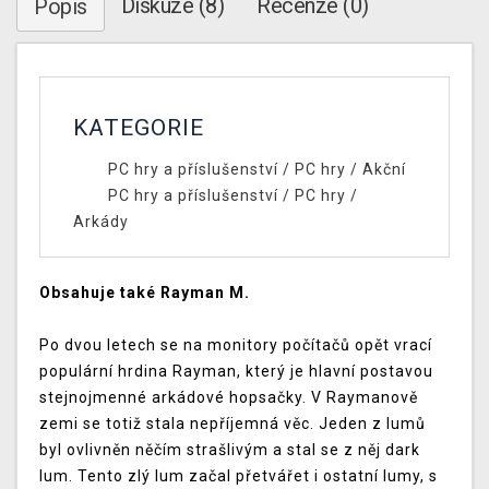
Diskuze (8)
Recenze (0)
Popis
KATEGORIE
PC hry a příslušenství
/
PC hry
/
Akční
PC hry a příslušenství
/
PC hry
/
Arkády
Obsahuje také Rayman M.
Po dvou letech se na monitory počítačů opět vrací
populární hrdina Rayman, který je hlavní postavou
stejnojmenné arkádové hopsačky. V Raymanově
zemi se totiž stala nepříjemná věc. Jeden z lumů
byl ovlivněn něčím strašlivým a stal se z něj dark
lum. Tento zlý lum začal přetvářet i ostatní lumy, s