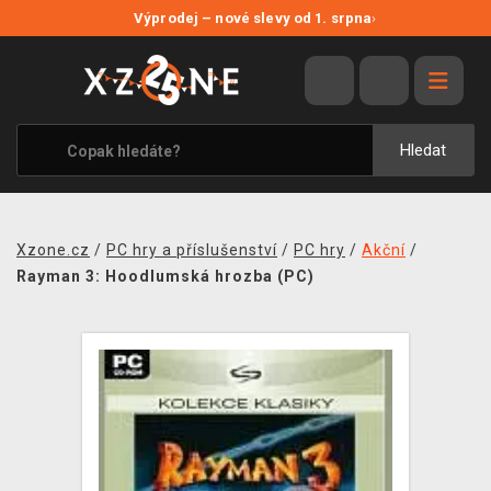
NOVÉ SLEVY
Výprodej – nové slevy od 1. srpna
›
VÝPRODEJ
VIDEOHRY
XZONE ORIGINALS
Hledat
TÉMATIKY
OBLEČENÍ A DOPLŇKY
Xzone.cz
/
PC hry a příslušenství
/
PC hry
/
Akční
/
MERCHANDISE
Rayman 3: Hoodlumská hrozba (PC)
SPOLEČENSKÉ HRY
BLOG
KONTAKT
PRODEJNY