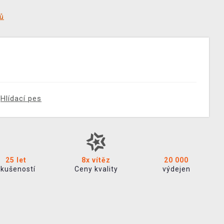
tů
Hlídací pes
25 let
8x vítěz
20 000
zkušeností
Ceny kvality
výdejen