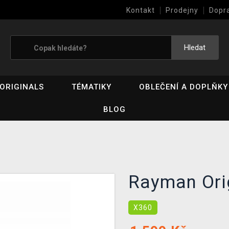
Kontakt
Prodejny
Dopr
Výkup her (bazar)
Hledat
ORIGINALS
TÉMATIKY
OBLEČENÍ A DOPLŇKY
BLOG
Rayman Orig
X360