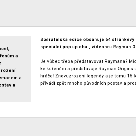
Sběratelská edice obsahuje 64 stránkévý 
speciální pop up obal, videohru Rayman O
ncel,
ořenům a
Je vůbec třeba představovat Raymana? Mich
h
ke kořenům a představuje Rayman Origins do
zrození
hráče! Znovuzrození legendy a je tomu 15 
Raymanem a
přivádí zpět mnoho původních postav a pro
ostav a