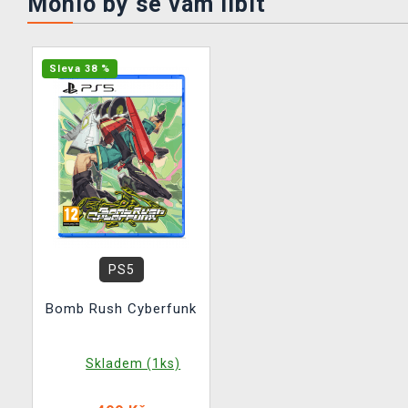
Mohlo by se vám líbit
Sleva 38 %
PS5
Bomb Rush Cyberfunk
Skladem (1ks)