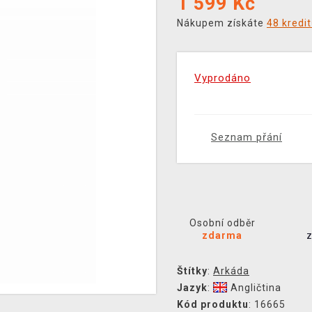
1 599
Kč
Nákupem získáte
48 kredi
Vyprodáno
Seznam přání
Osobní odběr
zdarma
Štítky
:
Arkáda
Jazyk
:
Angličtina
Kód produktu
: 16665