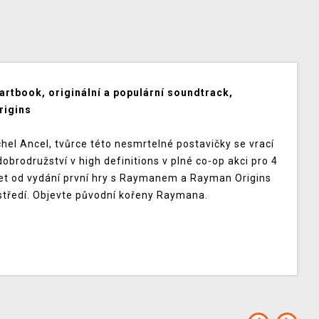
artbook, originální a populární soundtrack,
rigins
el Ancel, tvůrce této nesmrtelné postavičky se vrací
brodružství v high definitions v plné co-op akci pro 4
let od vydání první hry s Raymanem a Rayman Origins
středí. Objevte původní kořeny Raymana.