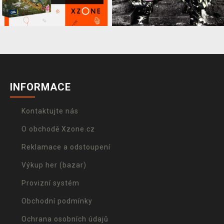
INFORMACE
Kontaktujte nás
O obchodě Xzone.cz
Reklamace a odstoupení
Výkup her (bazar)
Provizní systém
Obchodní podmínky
Ochrana osobních údajů