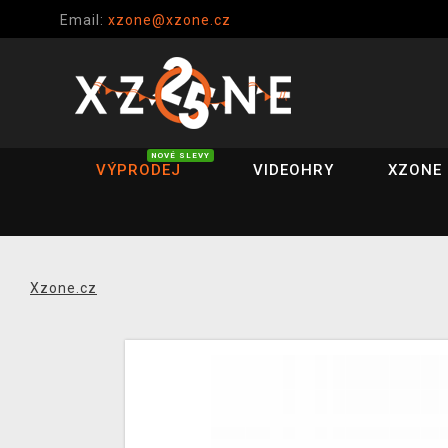
Email:
xzone@xzone.cz
NOVÉ SLEVY
VÝPRODEJ
VIDEOHRY
XZONE 
Xzone.cz