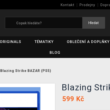
Kontakt
Prodejny
Dopr
Výkup her (bazar)
Hledat
ORIGINALS
TÉMATIKY
OBLEČENÍ A DOPLŇKY
BLOG
/
Blazing Strike BAZAR (PS5)
Blazing St
599
Kč