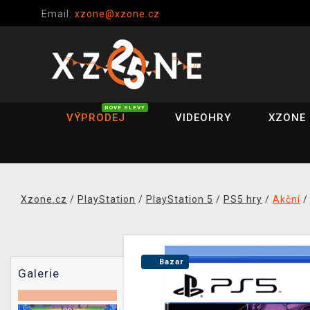
Email:
xzone@xzone.cz
NOVÉ SLEVY
VÝPRODEJ
VIDEOHRY
XZONE 
Xzone.cz
/
PlayStation
/
PlayStation 5
/
PS5 hry
/
Akční
Bazar
Galerie