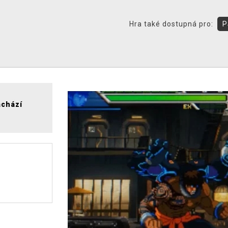
Hra také dostupná pro:
P
achází