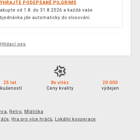
YHRAJTE PODEPSANÉ PILGRIMS
akupte od 1.8. do 31.8.2026 a každá vaše
bjednávka jde automaticky do slosování.
Hlídací pes
25 let
8x vítěz
20 000
zkušeností
Ceny kvality
výdejen
hra
,
Retro
,
Mlátička
ráče
,
Hra pro více hráčů
,
Lokální kooperace