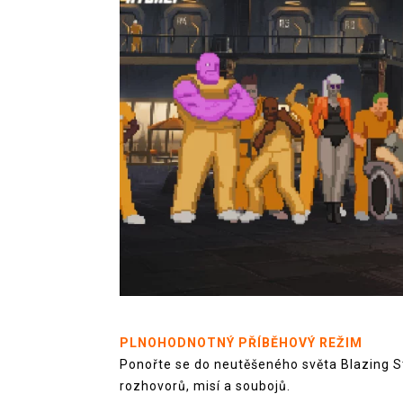
PLNOHODNOTNÝ PŘÍBĚHOVÝ REŽIM
Ponořte se do neutěšeného světa Blazing St
rozhovorů, misí a soubojů.