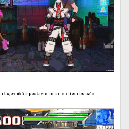
ých bojovníků a postavte se s nimi třem bossům