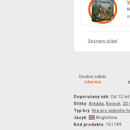
V
N
o
Seznam přání
Osobní odběr
zdarma
Doporučený věk
: Od 12 let
Štítky
:
Arkáda
,
Bojové
,
2D 
Typ hry
:
Hra pro jednoho h
Jazyk
:
Angličtina
Kód produktu
: 161749