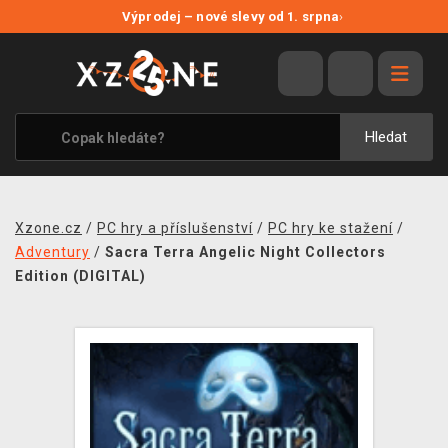
NOVÉ SLEVY
Výprodej – nové slevy od 1. srpna
›
VÝPRODEJ
VIDEOHRY
XZONE ORIGINALS
Hledat
TÉMATIKY
OBLEČENÍ A DOPLŇKY
Xzone.cz
/
PC hry a příslušenství
/
PC hry ke stažení
/
MERCHANDISE
Adventury
/
Sacra Terra Angelic Night Collectors
Edition (DIGITAL)
SPOLEČENSKÉ HRY
BLOG
KONTAKT
PRODEJNY