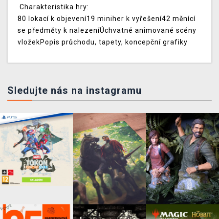
Charakteristika hry:
80 lokací k objevení19 miniher k vyřešení42 měnící
se předměty k nalezeníÚchvatné animované scény
vložekPopis průchodu, tapety, koncepční grafiky
Sledujte nás na instagramu