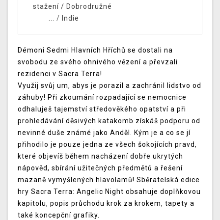
stažení
/
Dobrodružné
... /
Indie
Démoni Sedmi Hlavních Hříchů se dostali na
svobodu ze svého ohnivého vězení a převzali
rezidenci v Sacra Terra!
Využij svůj um, abys je porazil a zachránil lidstvo od
záhuby! Při zkoumání rozpadající se nemocnice
odhaluješ tajemství středověkého opatství a při
prohledávání děsivých katakomb získáš podporu od
nevinné duše známé jako Anděl. Kým je a co se jí
přihodilo je pouze jedna ze všech šokojících pravd,
které objevíš během nacházení dobře ukrytých
nápověd, sbírání užitečných předmětů a řešení
mazaně vymyšlených hlavolamů! Sběratelská edice
hry Sacra Terra: Angelic Night obsahuje doplňkovou
kapitolu, popis průchodu krok za krokem, tapety a
také koncepční grafiky.