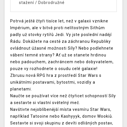
stažení
/
Dobrodružné
Potrvá ještě čtyři tisíce let, než v galaxii vznikne
Impérium, ale v bitvě proti nelítostným Sithům
padly už stovky rytířů Jedi. Vy jste poslední nadějí
Řádu. Dokážete na cestě za záchranou Republiky
ovládnout úžasné možnosti Síly? Nebo podlehnete
vábení temné strany? Ať už se stanete hrdinou
nebo padouchem, zachráncem nebo dobyvatelem,
pouze vy rozhodnete o osudu celé galaxie!
Zbrusu nová RPG hra z prostředí Star Wars s
unikátními postavami, bytostmi, vozidly a
planetami.
Naučte se používat více než čtyřicet schopností Síly
a sestavte si vlastní světelný meč.
Navštivte nejoblíbenější místa vesmíru Star Wars,
například Tatooine nebo Kashyyyk, domov Wookiů.
Sestavte si svoji skupinu z devíti odlišných postav,