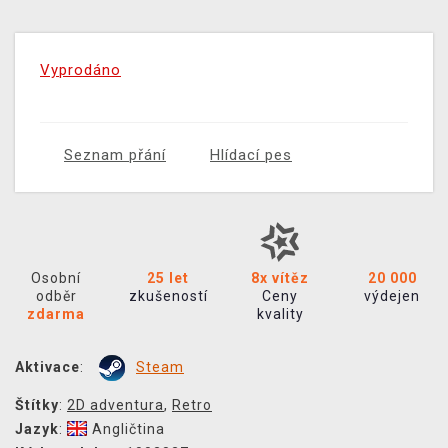
Vyprodáno
Seznam přání
Hlídací pes
Osobní
25 let
8x vítěz
20 000
odběr
zkušeností
Ceny
výdejen
zdarma
kvality
Aktivace
:
Steam
Štítky
:
2D adventura
,
Retro
Jazyk
:
Angličtina