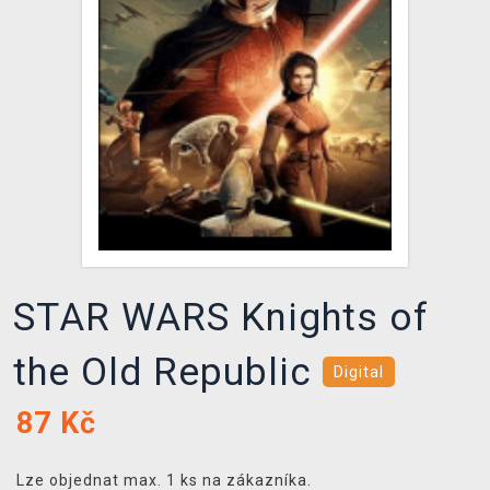
DOPRAVA
XZONE KLUB
TCG & BOARDGAME HUB
VÝKUP HER (BAZAR)
STAR WARS Knights of
the Old Republic
Digital
87
Kč
Lze objednat max. 1 ks na zákazníka.