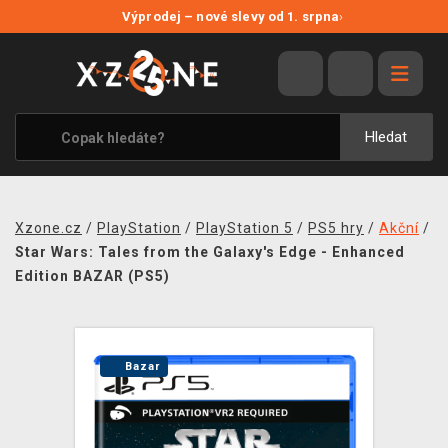
NOVÉ SLEVY
Výprodej – nové slevy od 1. srpna
›
VÝPRODEJ
VIDEOHRY
XZONE ORIGINALS
Hledat
TÉMATIKY
OBLEČENÍ A DOPLŇKY
Xzone.cz
/
PlayStation
/
PlayStation 5
/
PS5 hry
/
Akční
/
MERCHANDISE
Star Wars: Tales from the Galaxy's Edge - Enhanced
Edition BAZAR (PS5)
SPOLEČENSKÉ HRY
BLOG
Bazar
KONTAKT
PRODEJNY