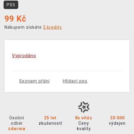
PS5
99
Kč
Nákupem získáte
2 kredity
Vyprodáno
Seznam přání
Hlídací pes
Osobní
25 let
8x vítěz
20 000
odběr
zkušeností
Ceny
výdejen
zdarma
kvality