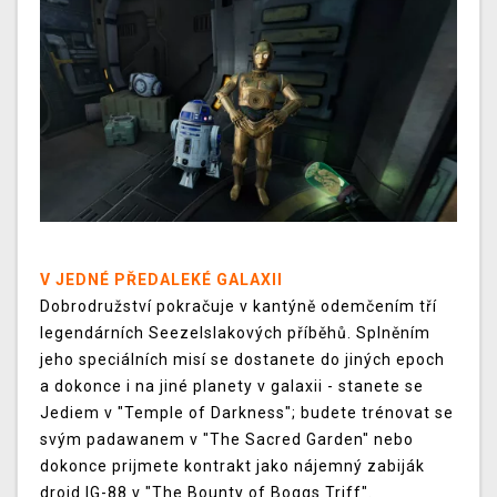
V JEDNÉ PŘEDALEKÉ GALAXII
Dobrodružství pokračuje v kantýně odemčením tří
legendárních Seezelslakových příběhů. Splněním
jeho speciálních misí se dostanete do jiných epoch
a dokonce i na jiné planety v galaxii - stanete se
Jediem v "Temple of Darkness"; budete trénovat se
svým padawanem v "The Sacred Garden" nebo
dokonce prijmete kontrakt jako nájemný zabiják
droid IG-88 v "The Bounty of Boggs Triff".