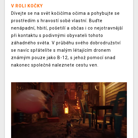
V ROLI KOČKY
Dívejte se na svět kočičíma očima a pohybujte se
prostředím s hravostí sobě vlastní. Buďte
nenápadní, hbití, pošetilí a občas i co nejotravnější
při kontaktu s podivnými obyvateli tohoto
záhadného světa. V průběhu svého dobrodružství
se navíc spřátelíte s malým létajícím dronem
známým pouze jako B-12, s jehož pomocí snad
nakonec společně naleznete cestu ven.