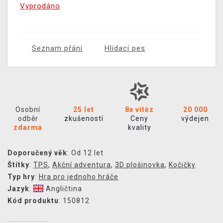
Vyprodáno
Seznam přání
Hlídací pes
Osobní
25 let
8x vítěz
20 000
odběr
zkušeností
Ceny
výdejen
zdarma
kvality
Doporučený věk
: Od 12 let
Štítky
:
TPS
,
Akční adventura
,
3D plošinovka
,
Kočičky
Typ hry
:
Hra pro jednoho hráče
Jazyk
:
Angličtina
Kód produktu
: 150812