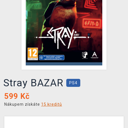
DOPRAVA
XZONE KLUB
TCG & BOARDGAME HUB
VÝKUP HER (BAZAR)
Stray BAZAR
PS4
599
Kč
Nákupem získáte
15 kreditů